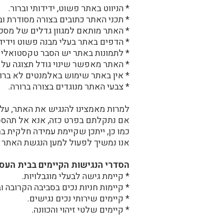
* הניווט באתר פשוט, ידידותי וברור.
* תכני האתר כתובים בצורה מסודרת ובא
* האתר מותאם למגוון גדלים של מסכי
* הדפים באתר בעלי מבנה פשוט וידידו
* לתמונות באתר יש הסבר טקסטואלי חלופי (Alt Text) - ייתכן שלעיתים בצורה חלק
* האתר מאפשר שינוי גודל תצוגה על ידי שימוש במ
* אין באתר שימוש באלמנטים לא ברור
* צבעי האתר מנוגדים בצורה ברורה.
למרות מאמצינו להנגיש את האתר, עלו
אם נתקלתם בפרט כזה, אנא אל תהססו
כמו כן, ייתכן שקיימת עמידה חלקית בת
אנו נמשיך לפעול למען הנגשת האתר ככ
הסדרי הנגישות הקיימים בבית העס
* קיימת גישה לבעלי מוגבלויות.
* קיימות חניות נכים בסביבה הקרובה ו
* קיימים שירותי נכים נגישים.
* קיימים שלטי זיהוי והכוונה.