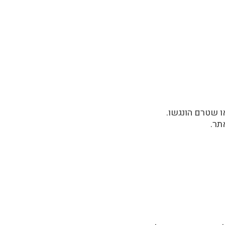
ו שטרם הונגשו.
תר.