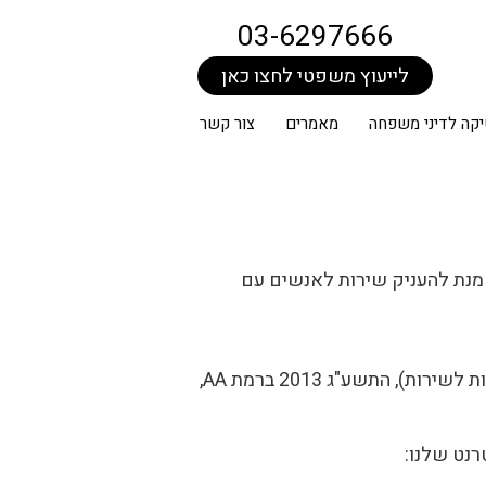
03-6297666
לייעוץ משפטי לחצו כאן
קה לדיני משפחה
מאמרים
צור קשר
 מנת להעניק שירות לאנשים עם
עשינו כמיטב יכולתנו על מנת שהאתר יעמוד בתקנות שוויון זכויות לאנשים עם מוגבלות (התאמות נגישות לשירות), התשע"ג 2013 ברמת AA,
רנט שלנו: