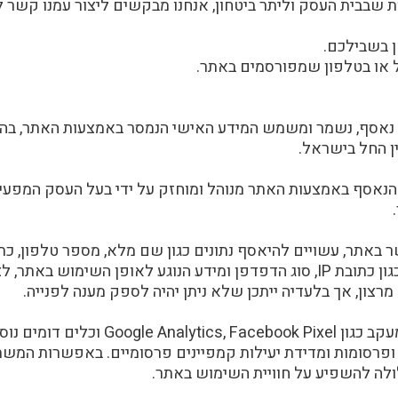
ות שבבית העסק וליתר ביטחון, אנחנו מבקשים ליצור עמנו קשר לפ
ן בשבילכם.
יל או בטלפון שמפורסמים באתר.
צד נאסף, נשמר ומשמש המידע האישי הנמסר באמצעות האתר, בה
 הנאסף באמצעות האתר מנוהל ומוחזק על ידי בעל העסק המפעיל
אתר, עשויים להיאסף נתונים כגון שם מלא, מספר טלפון, כתוב
בנוסף, האתר עשוי לאסוף מידע טכני כגון כתובת IP, סוג הדפדפן ומידע הנוגע 
רצון, אך בלעדיה ייתכן שלא ניתן יהיה לספק מענה לפנייה.
האתר עשוי להשתמש בעוגיות ובכלי מעקב כגון 
ופרסומות ומדידת יעילות קמפיינים פרסומיים. באפשרות המשת
ולה להשפיע על חוויית השימוש באתר.