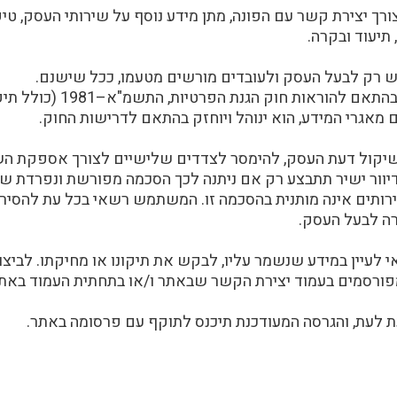
 יצירת קשר עם הפונה, מתן מידע נוסף על שירותי העסק, טיפו
תיעוד ובקרה.
ש רק לבעל העסק ולעובדים מורשים מטעמו, ככל שישנם.
אגרי המידע, הוא ינוהל ויוחזק בהתאם לדרישות החוק.
שיקול דעת העסק, להימסר לצדדים שלישיים לצורך אספקת השיר
ו דיוור ישיר תתבצע רק אם ניתנה לכך הסכמה מפורשת ונפרדת
ותים אינה מותנית בהסכמה זו. המשתמש רשאי בכל עת להסיר 
רה לבעל העסק.
י לעיין במידע שנשמר עליו, לבקש את תיקונו או מחיקתו. לביצו
רסמים בעמוד יצירת הקשר שבאתר ו/או בתחתית העמוד באתר
ת לעת, והגרסה המעודכנת תיכנס לתוקף עם פרסומה באתר.