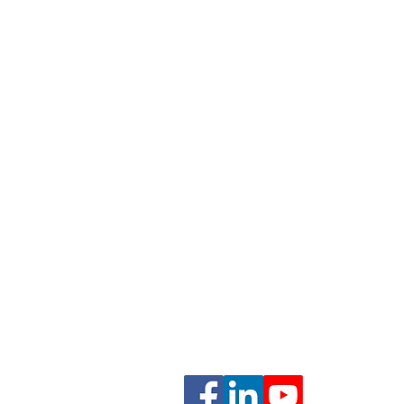
ם
ם
בהסכמה
גנה על זכויות הלקוח, שמירה על טובת הילדים, וליווי אנושי 