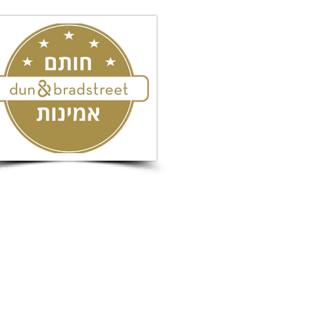
חותם אמינות ה- PREMIUM של D&B Israel
כל הזכויות שמורות לעו"ד מורן גוהר