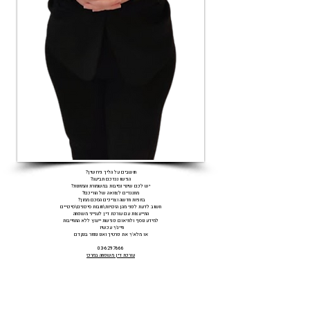
חושבים על הליך גירושין?
הגישו נגדכם תביעה?
יש לכם שינוי נסיבות במשמורת והמזונות?
מתנגדים לצוואה של הוריכם?
בזוגיות חדשה וצריכים הסכם ממון?
חשוב לדעת לפני מהן הזכויות\חובות סיכונים\סיכויים
התייעצות עם עורכת דין לענייני משפחה
למידע נוסף ולתיאום פגישת ייעוץ ללא התחייבות
חייג/י עכשיו
או מלא/י את פרטיך ואנו נחזור בהקדם
03-6297666
עורכת דין משפחה במרכז