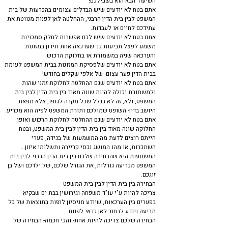
השיעור הבא הוא בשבילכם!
אתם בטח לא יודעים שיש הבדלים עצומים בהכרעות של בית
המשפט לבין בית הדין הרבני, ההחלטה לאן לפנות מנווטת את
עתידכם לחיים או לעבדות.
אתם בטח לא יודעים שיש לכם אפשרות לחלק סמכויות
משמע לפצל תביעות כך שערכאה אחת תידון במזונות
והערכאה שניה במשמורת או בחלוקת הרכוש.
אתם בטח לא יודעים שלפסיקת המזונות בבית המשפט לעומת
בבית הדין פער עצום- של אלפי שקלים בחודש!
אתם בטח לא יודעים שגם ההחלטה לחלוקת זמני שהות
ולמשמורת יכולה להיות שונה מאוד בין בית הדין לבין בית
המשפט, ולא, זה לא בגלל שכל מקרה לגופו, אלא מפאת
היושב בדין- השופט שמולכם ותורת המשפט לפיה הוא מכריע.
אתם בטח לא יודעים שגם ההחלטה לחלוקת הרכוש ואופן
החלוקה שונה מאוד בין בית הדין לבין בית המשפט, ובטח
הייתם רוצים לדעת מה המשמעות של בגידה, פערי
השתכרות, או מהו המושג נכסי קריירה ותשלומי איזון...
המשמעות היא שהבחירה שלכם בין בית הדין הרבני לבין בית
המשפט מכריעה גורלות, את הגורל שלכם, של ילדכם ושל בן
זוגכם.
הבחירה בין בית הדין לבין בית המשפט
צריכה להיות ע"י עו"ד משפחה וגירושין בבת ים שבקיא
בפערים בין הערכאות, שיודע מניסיון לחזות בתוצאות של כל
תביעה ויודע לבחור לאן כדאי לפנות.
הבחירה שלכם צריכה להיות אחת- והכי חכמה- הבחירה של