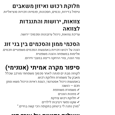
חלוקת רכוש ואיזון משאבים
טיפול בדירות, נכסים, חסכונות, פנסיות וזכויות סוציאליות.
צוואות, ירושות והתנגדות
לצוואה
עריכת צוואות, ניהול עיזבונות וסכסוכי ירושה.
הסכמי ממון והסכמים בין בני זוג
הגנה על רכוש וזכויות באמצעות הסכמים משפטיים חכמים.
אלימות במשפחה והגנה משפטית
צווי הגנה, צווי הרחקה וייצוג במצבי חירום.
סיפור מקרה אמיתי (אנונימי)
לקוחה מבת ים פנתה לאחר סכסוך משפחתי מורכב שכלל
מאבק על משמורת וחלוקת רכוש.
באמצעות ניהול אסטרטגי, הצגת ראיות וניהול משא ומתן
חכם — הושגו:
✔ משמורת משותפת
✔ מזונות הוגנים
✔ חלוקת רכוש צודקת
✔ שקט נפשי ויציבות לילדים
“מורן נתנה לי ביטחון בתקופה הכי קשה בחיים.”