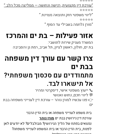
⭐⭐⭐⭐⭐
“עורכת דין מקצועית, רגישה ונחושה — ממליצה מכל הלב.”
⭐⭐⭐⭐⭐
“ליווי משפטי חזק ותוצאה מצוינת.”
⭐⭐⭐⭐⭐
“מורן נלחמה בשבילי עד הסוף.”
אזור פעילות – בת ים והמרכז
המשרד מעניק שירות לתושבי:
בת ים, חולון, ראשון לציון, תל אביב, רמת גן והסביבה
צרו קשר עם עורך דין משפחה
בבת ים
מתמודדים עם סכסוך משפחתי?
אל תישארו לבד.
📞 ייעוץ משפטי אישי, דיסקרטי ומהיר
💬 ליווי חכם, נחוש ואנושי
👉 פנו עכשיו למורן גוהר – עורכת דין לענייני משפחה בבת
ים
בית משפט לענייני משפחה או בית הדין הרבני
עורכת דין גירושין בבת ים
מורן גוהר
נמצאים בפתח של הליך הגירושין? מבולבלים? לא יודעים לאן
לפנות, בית הדין הרבני או בית המשפט לענייני משפחה?