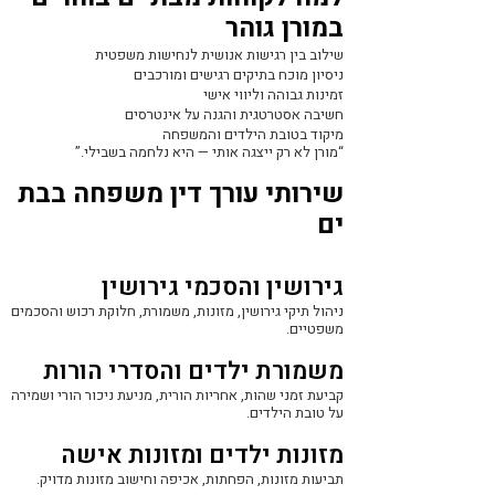
במורן גוהר
שילוב בין רגישות אנושית לנחישות משפטית
ניסיון מוכח בתיקים רגישים ומורכבים
זמינות גבוהה וליווי אישי
חשיבה אסטרטגית והגנה על אינטרסים
מיקוד בטובת הילדים והמשפחה
“מורן לא רק ייצגה אותי — היא נלחמה בשבילי.”
שירותי עורך דין משפחה בבת
ים
גירושין והסכמי גירושין
ניהול תיקי גירושין, מזונות, משמורת, חלוקת רכוש והסכמים
משפטיים.
משמורת ילדים והסדרי הורות
קביעת זמני שהות, אחריות הורית, מניעת ניכור הורי ושמירה
על טובת הילדים.
מזונות ילדים ומזונות אישה
תביעות מזונות, הפחתות, אכיפה וחישוב מזונות מדויק.