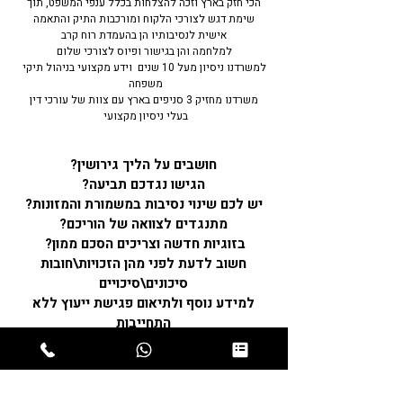
הכי חזק בארץ וזכה להצלחות בכלל ענפי המשפט, תוך
שימת דגש לצורכי הלקוח ומורכבות התיק והתאמה
אישית לנסיבותיו הן בהעמדת רוח קרב
למלחמה והן בגישור ופיוס לצורכי שלום
למשרדנו ניסיון מעל 10 שנים וידע מקצועי בניהול תיקי
משפחה
משרדנו מחזיק 3 סניפים בארץ עם צוות של עורכי דין
בעלי ניסיון מקצועי
חושבים על הליך גירושין?
הגישו נגדכם תביעה?
יש לכם שינוי נסיבות במשמורת והמזונות?
מתנגדים לצוואה של הוריכם?
בזוגיות חדשה וצריכים הסכם ממון?
חשוב לדעת לפני מהן הזכויות\חובות
סיכונים\סיכויים
למידע נוסף ולתיאום פגישת ייעוץ ללא
התחייבות
חייג/י עכשיו
או מלא/י את פרטיך ואנו נחזור בהקדם