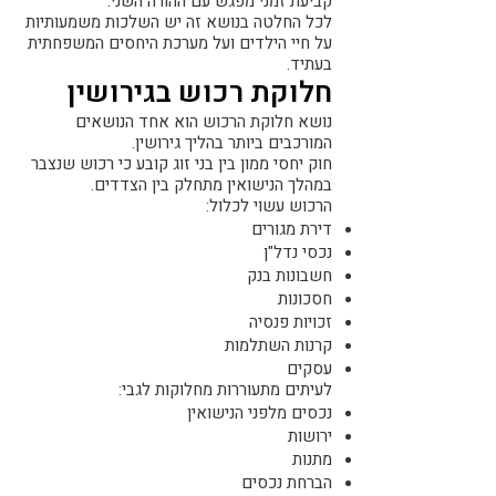
קביעת זמני מפגש עם ההורה השני.
לכל החלטה בנושא זה יש השלכות משמעותיות
על חיי הילדים ועל מערכת היחסים המשפחתית
בעתיד.
חלוקת רכוש בגירושין
נושא חלוקת הרכוש הוא אחד הנושאים
המורכבים ביותר בהליך גירושין.
חוק יחסי ממון בין בני זוג קובע כי רכוש שנצבר
במהלך הנישואין מתחלק בין הצדדים.
הרכוש עשוי לכלול:
דירת מגורים
נכסי נדל"ן
חשבונות בנק
חסכונות
זכויות פנסיה
קרנות השתלמות
עסקים
לעיתים מתעוררות מחלוקות לגבי:
נכסים מלפני הנישואין
ירושות
מתנות
הברחת נכסים