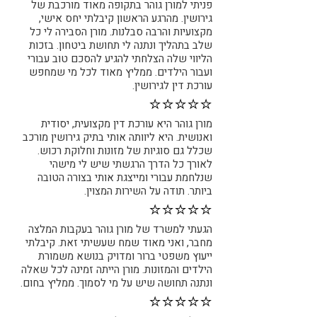
פניתי למורן גוהר בתקופה מאוד מורכבת של
גירושין. מהרגע הראשון קיבלתי יחס אישי,
מקצועיות והרבה סבלנות. מורן הסבירה לי כל
שלב בתהליך ונתנה לי תחושת ביטחון. בזכות
הליווי שלה הצלחתי להגיע להסכם טוב עבורי
ועבור הילדים. ממליץ מאוד לכל מי שמחפש
עורכת דין לגירושין.
⭐⭐⭐⭐⭐
מורן גוהר היא עורכת דין מקצועית, יסודית
ואנושית. היא ליוותה אותי בתיק גירושין מורכב
שכלל גם סוגיות של מזונות וחלוקת רכוש.
לאורך כל הדרך הרגשתי שיש לי מישהי
שנלחמת עבורי ומייצגת אותי בצורה הטובה
ביותר. תודה על השירות המצוין.
⭐⭐⭐⭐⭐
הגעתי למשרד של מורן גוהר בעקבות המלצה
מחבר, ואני מאוד שמח שעשיתי זאת. קיבלתי
ייעוץ משפטי ברור ומדויק בנושא משמורת
הילדים והמזונות. מורן הייתה זמינה לכל שאלה
ונתנה תחושה שיש על מי לסמוך. ממליץ בחום.
⭐⭐⭐⭐⭐