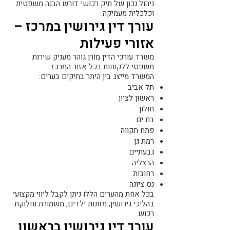
ניהול נכון של תיק רכושי דורש הבנה משפטית
וכלכלית מעמיקה.
עורך דין גירושין במרכז –
אזורי פעילות
משרד עורכי הדין מורן גוהר מעניק שירות
משפטי ללקוחות בכל אזור המרכז.
המשרד מייצג בין היתר בתיקים בערים:
תל אביב
ראשון לציון
חולון
בת ים
פתח תקווה
רמת גן
גבעתיים
הרצליה
רחובות
נס ציונה
בכל אחת מהערים הללו ניתן לקבל ליווי מקצועי
בהליכי גירושין, מזונות ילדים, משמורת וחלוקת
רכוש.
עורך דין גירושין בראשון