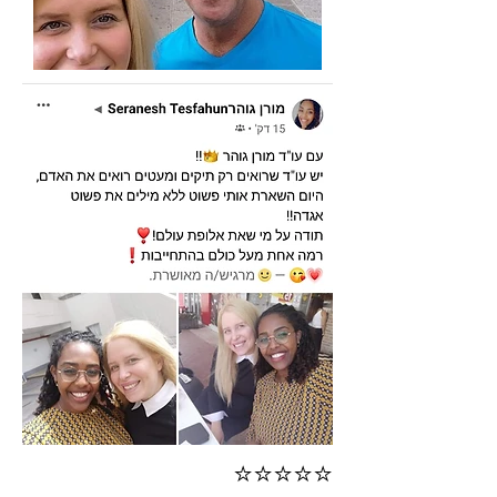
⭐⭐⭐⭐⭐