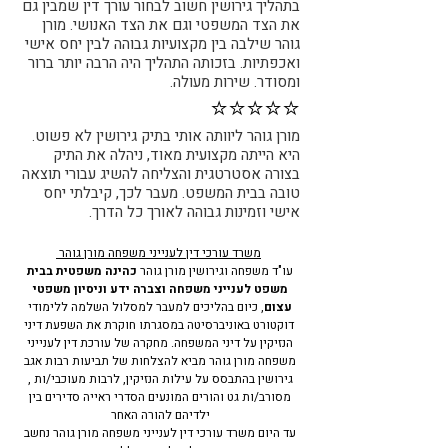
בתהליך גירושין חשוב לבחור עורך דין שמבין גם
את הצד המשפטי וגם את הצד האנושי. מורן
גוהר שילבה בין מקצועיות גבוהה לבין יחס אישי
ואכפתיות. בזכותה התהליך היה הרבה יותר ברור
ומסודר. שירות מעולה.
⭐⭐⭐⭐⭐
מורן גוהר ליוותה אותי בתיק גירושין לא פשוט.
היא הייתה מקצועית מאוד, ניהלה את התיק
בצורה אסטרטגית והצליחה להשיג עבורי תוצאה
טובה בבית המשפט. מעבר לכך, קיבלתי יחס
אישי וזמינות גבוהה לאורך כל הדרך.
משרד עורכי דין לענייני משפחה מורן גוהר
עו"ד משפחה וגירושין מורן גוהר
כהינה משפטית בבית
משפט לענייני משפחה וצברה ידע וניסיון משפטי
עצום
, כיום בהליכים למעבר למסלול השלמה ללימודי
דוקטורט באוניברסיטה במסגרתו חוקרת את השפעת דיני
הנזיקין על דיני המשפחה. מחקרה של עורכת דין לענייני
משפחה מורן גוהר מביא להצלחות של תביעות רבות אגב
גירושין בהתבסס על עילות הנזיקין, לרבות מעוכבי/ות ,
מסורב/ות גט והורים המונעים הסדרי ראייה סדירים בין
ילדיהם להורה האחר​
עד היום משרד עורכי דין לענייני משפחה מורן גוהר נחשב