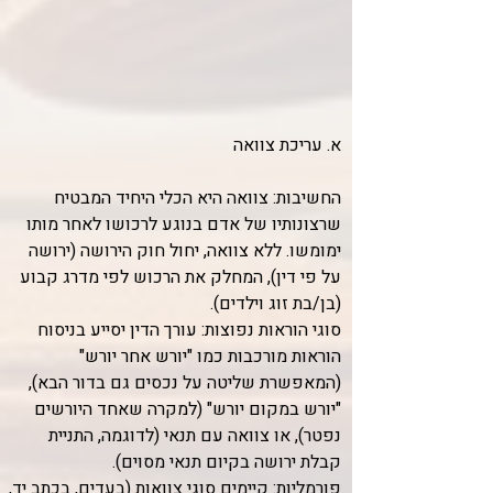
א. עריכת צוואה
החשיבות: צוואה היא הכלי היחיד המבטיח
שרצונותיו של אדם בנוגע לרכושו לאחר מותו
ימומשו. ללא צוואה, יחול חוק הירושה (ירושה
על פי דין), המחלק את הרכוש לפי מדרג קבוע
(בן/בת זוג וילדים).
סוגי הוראות נפוצות: עורך הדין יסייע בניסוח
הוראות מורכבות כמו "יורש אחר יורש"
(המאפשרת שליטה על נכסים גם בדור הבא),
"יורש במקום יורש" (למקרה שאחד היורשים
נפטר), או צוואה עם תנאי (לדוגמה, התניית
קבלת ירושה בקיום תנאי מסוים).
פורמליות: קיימים סוגי צוואות (בעדים, בכתב יד,