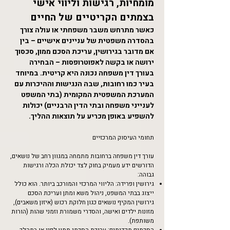
מומחיות, רגישות וליווי אישי
בצמתים הקריטיים של החיים
כאשר מתרחש משבר משפחתי או עולה צורך
בהסדרה משפטית של עניינים אישיים – בין
אם מדובר בגירושין, עריכת הסכם ממון, סכסוך
ירושה או בקשה לאפוטרופסות – הבחירה
בעורך דין משפחה נכונה היא קריטית. במיוחד
בעיר כמו רחובות, שבה הנגישות וההיכרות עם
המערכת המשפטית המקומית (בתי המשפט
לענייני משפחה ובתי הדין הרבניים) יכולות
להשפיע באופן מכריע על תוצאות ההליך.
תחומי העיסוק המרכזיים
עורך דין משפחה ברחובות מתמחה במגוון רחב של נושאים,
הדורשים ידע מעמיק בחוק לצד יכולת הכלה ורגישות
גבוהה:
גירושין ופרידה: הליווי המרכזי והמורכב ביותר. הוא כולל
ייצוג בבתי המשפט, ניהול משא ומתן ועריכת הסכם
גירושין המקיף נושאים כגון חלוקת רכוש (איזון משאבים),
מזונות ילדים ואישה, והסדרי משמורת וזמני שהות (הורות
משותפת).