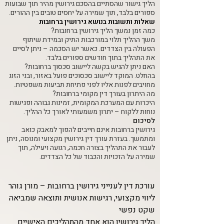
הליך גישור שהסתיים בהסכם גירושין מהיר תוך שבועות
ספורים בלבד, תוך שמירה על יחסים טובים בין ההורים.
שאלות ותשובות בנושא גירושין ברחובות
כמה זמן נמשך הליך גירושין ברחובות?
משך ההליך תלוי במורכבות התיק ובמידת שיתוף
הפעולה בין הצדדים. כאשר יש הסכמה – ניתן לסיים
את התהליך בתוך חודשים ספורים בלבד.
האם ניתן להגיש בקשה ליישוב סכסוך ברחובות?
בהחלט. המוקד ליישוב סכסוכים פועל באזור, ובני הזוג
מחויבים לפנות אליו לפני פתיחת תביעות משפטיות.
מה היתרון בעורך דין מקומי ברחובות?
היכרות עם המערכת המקומית, זמינות גבוהה ופגישות
נוחות ללקוח – יתרון משמעותי לאורך כל ההליך.
לסיכום
גירושין ברחובות אינם חייבים להפוך למאבק כואב
ומתמשך. בעזרת עורך דין גירושין מקצועי ומנוסה, ניתן
לעבור את התהליך בצורה חכמה, רגועה ויעילה, תוך
שמירה על הזכויות והכבוד של כל הצדדים.
עורכת דין לענייני גירושין ברחובות – מורן גוהר
ליווי מקצועי, רגישות אנושית ותוצאה שמביאה
שקט נפשי
הליך גירושין הוא אחד מהתהליכים האישיים