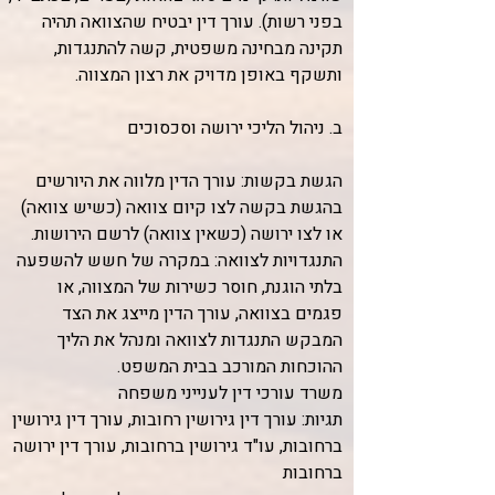
בפני רשות). עורך דין יבטיח שהצוואה תהיה
תקינה מבחינה משפטית, קשה להתנגדות,
ותשקף באופן מדויק את רצון המצווה.
ב. ניהול הליכי ירושה וסכסוכים
הגשת בקשות: עורך הדין מלווה את היורשים
בהגשת בקשה לצו קיום צוואה (כשיש צוואה)
או לצו ירושה (כשאין צוואה) לרשם הירושות.
התנגדויות לצוואה: במקרה של חשש להשפעה
בלתי הוגנת, חוסר כשירות של המצווה, או
פגמים בצוואה, עורך הדין מייצג את הצד
המבקש התנגדות לצוואה ומנהל את הליך
ההוכחות המורכב בבית המשפט.
משרד עורכי דין לענייני משפחה
תגיות: עורך דין גירושין רחובות, עורך דין גירושין
ברחובות, עו"ד גירושין ברחובות, עורך דין ירושה
ברחובות