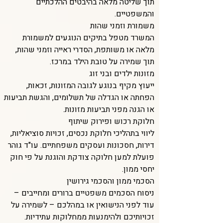
תוך שליטה מלאה בהיבטים ההלכתיים
והמשפטיים.
משמורת וזמני שהות
המשרד מטפל בתיקים הנוגעים למשמורת
מלאה או משותפת, הסדרי ראייה וזמני שהות,
תוך שמירה על טובת הילד במרכז.
מזונות ילדים ובני זוג
ייעוץ מקיף בנוגע לגובה המזונות, זכאות,
הפחתה או הגדלה של תשלומים, והגשת תביעות
או הגנה מפני תביעות מזונות.
חלוקת רכוש ופירוק שיתוף
ליווי בתהליכי חלוקת נכסים, זכויות סוציאליות,
דירות, חסכונות ועסקים משפחתיים. עו"ד גוהר
פועלת למען חלוקה צודקת והוגנת על פי חוק
יחסי ממון.
הסכמי ממון והסכמי גירושין
ניסוח הסכמים משפטיים ברורים ומחייבים –
עוד לפני הנישואין או במהלכם – לשמירה על
זכויותיכם ולהימנעות ממחלוקות עתידיות.