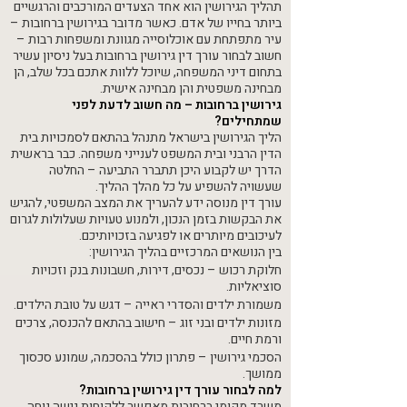
תהליך הגירושין הוא אחד הצעדים המורכבים והרגשיים
ביותר בחייו של אדם. כאשר מדובר בגירושין ברחובות –
עיר מתפתחת עם אוכלוסייה מגוונת ומשפחות רבות –
חשוב לבחור עורך דין גירושין ברחובות בעל ניסיון עשיר
בתחום דיני המשפחה, שיוכל ללוות אתכם בכל שלב, הן
מבחינה משפטית והן מבחינה אישית.
גירושין ברחובות – מה חשוב לדעת לפני
שמתחילים?
הליך הגירושין בישראל מתנהל בהתאם לסמכויות בית
הדין הרבני ובית המשפט לענייני משפחה. כבר בראשית
הדרך יש לקבוע היכן תתברר התביעה – החלטה
שעשויה להשפיע על כל מהלך ההליך.
עורך דין מנוסה ידע להעריך את המצב המשפטי, להגיש
את הבקשות בזמן הנכון, ולמנוע טעויות שעלולות לגרום
לעיכובים מיותרים או לפגיעה בזכויותיכם.
בין הנושאים המרכזיים בהליך הגירושין:
חלוקת רכוש – נכסים, דירות, חשבונות בנק וזכויות
סוציאליות.
משמורת ילדים והסדרי ראייה – דגש על טובת הילדים.
מזונות ילדים ובני זוג – חישוב בהתאם להכנסה, צרכים
ורמת חיים.
הסכמי גירושין – פתרון כולל בהסכמה, שמונע סכסוך
ממושך.
למה לבחור עורך דין גירושין ברחובות?
משרד מקומי ברחובות מאפשר ללקוחות גישה נוחה,