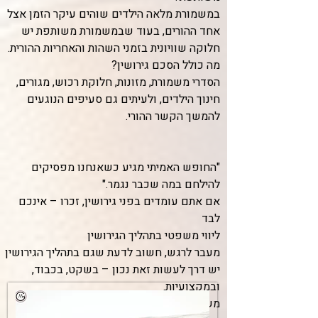
במשמורת מלאה הילדים שוהים עיקר הזמן אצל
אחד ההורים, בעוד שבמשמורת משותפת יש
חלוקה שוויונית בזמני השהות והאחריות ההורית.
מה כולל הסכם גירושין?
הסדרי משמורת, מזונות, חלוקת רכוש, מגורים,
חינוך הילדים, ולעיתים גם סעיפים הנוגעים
להמשך הקשר ההורי.
"החופש האמיתי מגיע כשאנחנו מפסיקים
להילחם במה שכבר נגמר."
אם אתם עומדים בפני גירושין, זכרו – אינכם
לבד
ליווי משפטי בתהליך הגירושין
מעבר לרגש, חשוב לדעת שגם בתהליך הגירושין
יש דרך לעשות זאת נכון – בשקט, בכבוד,
ובמקצועיות.
משרדנו מלווה נשים וגברים בתהליכי גירושין,