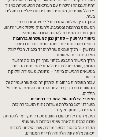
זמינות גבוהה והיכרות עם הערכאות המשפטיות באזור
– כולל שופטים, מגשרים ועובדים סוציאליים הפועלים
בעיר.
עורך הדין המלווה אתכם יוכל לייצג אתכם בבתי
המשפט ברחובות ובסביבה, ולהעניק טיפול אישי ורגיש,
תוך חתירה מתמדת להשגת הסכם הוגן ומהיר.
גישור גירושין – פתרון נבון למשפחות ברחובות
בשנים האחרונות יותר ויותר זוגות בוחרים בגישור
גירושין – הליך שמאפשר להיפרד בכבוד, מבלי לנהל
מאבקים בבית המשפט.
הליך הגישור מתבצע בליווי עורך דין מנוסה ומגשר
מוסמך, שמסייע לצדדים להגיע להסכמות הדדיות
בנושאים הרגישים ביותר – מזונות, משמורת וחלוקת
רכוש.
עבור משפחות ברחובות, פתרון זה מאפשר שמירה על
תקשורת טובה בין בני הזוג והפחתת העומס הנפשי על
הילדים.
סיפורי הצלחה של המשרד ברחובות
משרדנו ייצג בהצלחה עשרות זוגות תושבי רחובות
והסביבה, במגוון תיקים:
תיק מזונות ילדים שבו הושג פסק דין תקדימי להפחתת
סכום המזונות לאחר שינוי נסיבות משמעותי.
מקרה של סכסוך רכושי מורכב, שבו הצלחנו להוכיח
זכאות מלאה של הלקוחה לדירת המגורים.