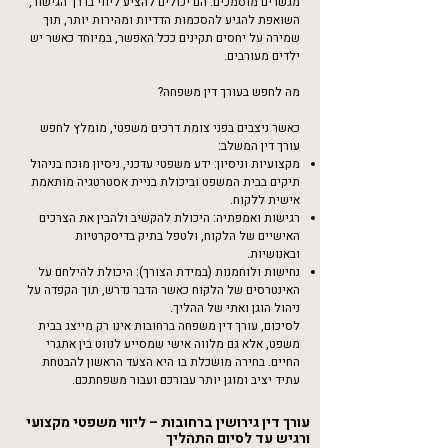
מגשרים מוסמכים. הם יכולים להציע ליווי בדרך הגישור,
השואפת להגיע להסכמות הדדיות ומהירות יותר, תוך
שמירה על יחסים תקינים ככל האפשר, במיוחד כאשר יש
ילדים מעורבים.
מה לחפש בעורך דין משפחה?
כאשר ניצבים בפני צומת דרכים משפטי, מומלץ לחפש
עורך דין המשלב:
מקצועיות וניסיון: ידע משפטי עדכני, ניסיון מוכח בניהול
תיקים בבית המשפט וביכולת בניית אסטרטגיה מותאמת
אישית ללקוח.
רגישות ואמפתיה: היכולת להקשיב ולהבין את הצרכים
האישיים של הלקוח, ולטפל בתיק בדיסקרטיות
ובאנושיות.
נחישות ולוחמנות (במידת הצורך): היכולת להילחם על
האינטרסים של הלקוח כאשר הדבר נדרש, תוך הקפדה על
ניהול הוגן ואתי של ההליך.
לסיכום,
עורך דין משפחה
ברחובות אינו רק מייצג בבית
משפט, אלא גם מלווה אישי שמסייע לנווט בין אתגרי
החיים. בחירה מושכלת בו היא הצעד הראשון להבטחת
עתיד יציב ומוגן יותר עבורכם ועבור משפחתכם.
עורך דין גירושין ברחובות – ליווי משפטי מקצועי
ורגיש עד לסיום התהליך