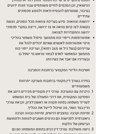
הסכמים מקדימים: עריכת הסכמי ממון לפני או במהלך
הנישואין, וכן הסכמים לחיים משותפים עבור זוגות ידועים
בציבור, שמטרתם להבטיח ודאות ולמנוע סכסוכים
עתידיים.
ירושות וצוואות: סיוע בעריכת צוואות מכל הסוגים, הגשת
בקשות לצו קיום צוואה או צו ירושה, וייצוג במקרי סכסוכי
ירושה והתנגדויות לצוואה.
אפוטרופסות וייפוי כוח מתמשך: טיפול משפטי בהליכי
מינוי אפוטרופוס לאנשים שאינם יכולים לנהל את
ענייניהם (בשל גיל או מצב רפואי), ועריכת ייפוי כוח
מתמשך המאפשר לאדם לבחור מראש מי יטפל בו
ובענייניו אם יאבד את כשירותו.
חשיבות הליווי המקצועי ברחובות והסביבה
בחירה בעורך דין מקומי ברחובות מעניקה יתרונות
משמעותיים:
היכרות עם המערכת: עורכי דין מקומיים מכירים היטב את
הפסיקה המקומית, את דרכי הפעולה של בית המשפט
לענייני משפחה בפתח תקווה או ראשון לציון, וכן את עורכי
הדין בצד השני, מה שיכול לייעל את ההליך.
זמינות וקרבה: במצבים רגישים, זמינות גבוהה וקרבה
גיאוגרפית לפגישות הם גורמים חשובים לנוחות ולתחושת
הביטחון של הלקוח.
גישה משולבת: עורכי דין רבים בתחום המשפחה הם גם