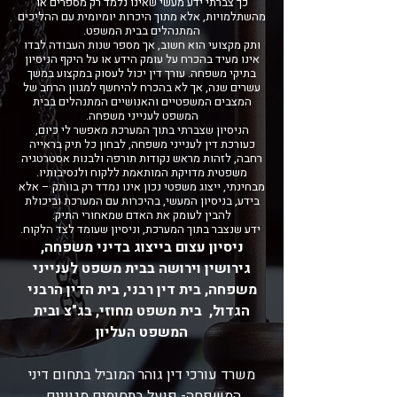
כך צברתי ידע מעשי שאינו נלמד רק מספרים או
מהשתלמויות, אלא מתוך היכרות יומיומית עם ההליכים
המתנהלים בבית המשפט.
ותק מקצועי הוא חשוב, אך מספר שנות העבודה לבדו
אינו מעיד בהכרח על עומק הידע או על היקף הניסיון
בתיקי משפחה. עורך דין יכול לעסוק במקצוע במשך
עשרים שנה, אך לא בהכרח להיחשף למגוון הרחב של
המצבים המשפטיים והאנושיים המתנהלים בבית
המשפט לענייני משפחה.
הניסיון שצברתי בתוך המערכת מאפשר לי כיום,
כעורכת דין לענייני משפחה, לבחון כל תיק בראייה
רחבה, לזהות מראש נקודות תורפה ולבנות אסטרטגיה
משפטית מדויקת המותאמת ללקוח ולנסיבותיו.
מבחינתי, ייצוג משפטי נכון אינו נמדד רק בוותק – אלא
בידע, בניסיון המעשי, בהיכרות עם המערכת וביכולת
להבין לעומק את האדם שמאחורי התיק.
ידע שנצבר בתוך המערכת, וניסיון שעומד לצד הלקוח.
ניסיון עצום בייצוג בדיני משפחה,
גירושין וירושה בבית משפט לענייני
משפחה, בית דין רבני, בית הדין הרבני
הגדול, בית משפט מחוזי, בג"צ ובית
המשפט העליון
משרד עורכי דין גוהר המוביל בתחום דיני
המשפחה- פועל בתחומים מגוונים.