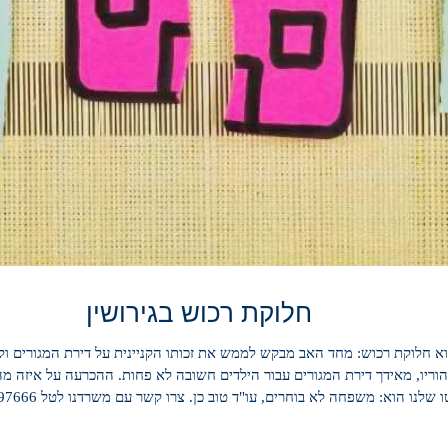
חלוקת רכוש בגירושין
א חלוקת רכוש: מחד האב מבקש לממש את זכותו הקניינית על דירת המגורים ולל
וריו, מאידך דירת המגורים עבור הילדים חשובה לא פחות. ההכרעה על איזה מהז
ו הוא: משפחה לא בוחרים, עו"ד טוב כן. צרו קשר עם משרדנו לטל 036297666 Gohar-law.com