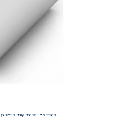
הסדרי ממון ונכסים קודם הנישואין נכסי מלוג אלו הנכסים שהאישה מביאה איתה כנדוניה מבית אביה לבית בעלה אחרי הנישואים, מתוך כוונה שהגוף הקרן ש