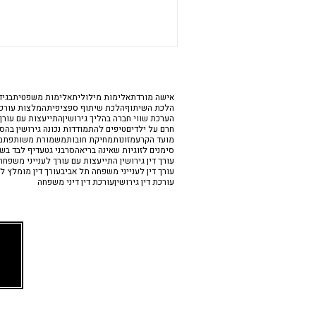
אישה מורדת
אלימות מילולית
אלימות משפטית
בגיד
הלכת השיתוף
הלכת שיתוף ספציפית
המלצות עורכי
הערכת שווי חברה בהליך גירושין
התייעצות עם עורך 
חרם על ילדים
טיפים להתמודדות נכונה גירושין בהס
מועד הקרע
מזונות
מחיקת חובות
משמורת משותפת
מ
סימנים לזוגיות שאינה בריאה
סרבני גט
עדיף לבד בש
עורך דין גירושין התייעצות עם עורך לענייני משפח
עורך דין לענייני משפחה תל אביב
עורך דין מומלץ לג
עורכת דין גירושין
עורכת דין דיני משפחה