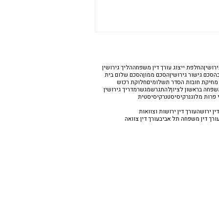
רושין
החלפת ייצוג עורך דין משפחה
הליך גירושין
הסכם גישור גירושין
הסכם ממון
הסכם שלום בית
 מחיקת חובות הסדר תשלומים
חלוקת רכוש
משפחה בראשון לציון
להתגרש
מגשר
מדריך גירושין
 פרות מלוג
נרקיסיסט
נרקיסיסטית
ין ירושה
עורך דין ירושות וצוואות
ורך דין משפחה תל אביב
עורך דין צוואה