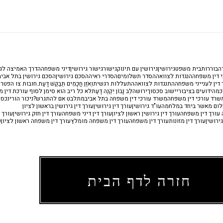
ה
בוררות
בית משפט
גירושין
גירושין עם תינוק
גישור
גישור גירושין
דיני משפחה
הדרך האמיצה לגי
 דין משפחה
הנגדות לצוואה
הסדר תשלומים
הסדרי ראיה
הסכם גירושין
הסכם גירושין בתל אביב
דין לענייני משפחה
התנגדות לצוואה
התעללות רגשית
וְאֹזֶן חֲכָמִים תְּבַקֶּשׁ דָּעַת.
חובות צו הפטר
כמה
ידועים בציבור
יישוב סכסוך
ירושה
לֵב נָבוֹן יִקְנֶה דָּעַת
לא כל ריב הוא סימן לסוף עורכת דין 
שרד עורכי דין משפחה
משרד עורכי דין משפחה בתל אביב
מתלבט אם להתגרש?
ניכור הורי
נכסי
לום מאשר ביחד במלחמה
עו"ד גירושין
עורך דין גירושין
עורך דין גירושין בראשון לציון
ה עורך דין משפחה
עורך דין גירושין ראשון לציון
עורך דין דיני משפחה
עורך דין חזק גירושין
עורך ד
ירושין
עורך דין מזונות
עורך דין משפחה
עורך דין משפחה מומלץ
עורך דין משפחה ראשון לציון
ע
חזרה לדף הבית