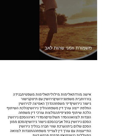
משמורת וזמני שהות לאב
אישה מורדת
אלימות מילולית
אלימות משפטית
בגידה
בוררות
בית משפט
גירושין
גירושין עם תינוק
גישור
גישור גירושין
דיני משפחה
הדרך האמיצה לגירושין
החלפת ייצוג עורך דין משפחה
הליך גירושין
הלכת השיתוף
הלכת שיתוף ספציפית
המלצות עורכי דין משפחה
הנגדות לצוואה
הסדר תשלומים
הסדרי ראיה
הסכם גירושין
הסכם גירושין בתל אביב
הסכם גישור גירושין
הסכם ממון
הסכם שלום בית
הערכת שווי חברה בהליך גירושין
התייעצות עם עורך דין לענייני משפחה
התנגדות לצוואה
התעללות רגשית
וְאֹזֶן חֲכָמִים תְּבַקֶּשׁ דָּעַת.