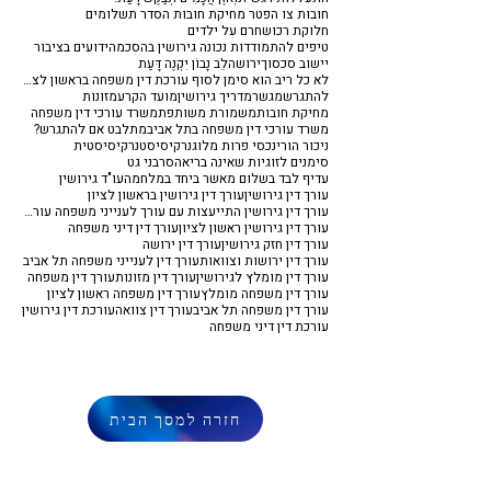
חובות צו הפטר מחיקת חובות הסדר תשלומים
חלוקת רכוש
חרם על ילדים
טיפים להתמודדות נכונה גירושין בהסכמה
ידועים בציבור
יישוב סכסוך
ירושה
לֵב נָבוֹן יִקְנֶה דָּעַת
לא כל ריב הוא סימן לסוף עורכת דין משפחה בראשון לציון
להתגרש
מגשר
מדריך גירושין
מועד הקרע
מזונות
מחיקת חובות
משמורת משותפת
משרד עורכי דין משפחה
משרד עורכי דין משפחה בתל אביב
מתלבט אם להתגרש?
ניכור הורי
נכסי פרות מלוג
נרקיסיסט
נרקיסיסטית
סימנים לזוגיות שאינה בריאה
סרבני גט
עדיף לבד בשלום מאשר ביחד במלחמה
עו"ד גירושין
עורך דין גירושין
עורך דין גירושין בראשון לציון
עורך דין גירושין התייעצות עם עורך לענייני משפחה עורך דין משפחה
עורך דין גירושין ראשון לציון
עורך דין דיני משפחה
עורך דין חזק גירושין
עורך דין ירושה
עורך דין ירושות וצוואות
עורך דין לענייני משפחה תל אביב
עורך דין מומלץ לגירושין
עורך דין מזונות
עורך דין משפחה
עורך דין משפחה מומלץ
עורך דין משפחה ראשון לציון
עורך דין משפחה תל אביב
עורך דין צוואה
עורכת דין גירושין
עורכת דין דיני משפחה
חזרה למסך הבית