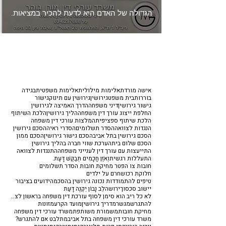
הגדולה של האדם היא לדעת להכיר במציאות.
אישה מורדת
אלימות מילולית
אלימות משפטית
בגידה
בוררות
בית משפט
גירושין
גירושין עם תינוק
גישור
גישור גירושין
דיני משפחה
הדרך האמיצה לגירושין
החלפת ייצוג עורך דין משפחה
הליך גירושין
הלכת השיתוף
הלכת שיתוף ספציפית
המלצות עורכי דין משפחה
הנגדות לצוואה
הסדר תשלומים
הסדרי ראיה
הסכם גירושין
הסכם גירושין בתל אביב
הסכם גישור גירושין
הסכם ממון
הסכם שלום בית
הערכת שווי חברה בהליך גירושין
התייעצות עם עורך דין לענייני משפחה
התנגדות לצוואה
התעללות רגשית
וְאֹזֶן חֲכָמִים תְּבַקֶּשׁ דָּעַת.
חובות צו הפטר מחיקת חובות הסדר תשלומים
חלוקת רכוש
חרם על ילדים
טיפים להתמודדות נכונה גירושין בהסכמה
ידועים בציבור
יישוב סכסוך
ירושה
לֵב נָבוֹן יִקְנֶה דָּעַת
לא כל ריב הוא סימן לסוף עורכת דין משפחה בראשון לציון
להתגרש
מגשר
מדריך גירושין
מועד הקרע
מזונות
מחיקת חובות
משמורת משותפת
משרד עורכי דין משפחה
משרד עורכי דין משפחה בתל אביב
מתלבט אם להתגרש?