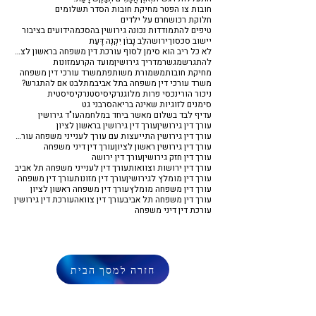
חובות צו הפטר מחיקת חובות הסדר תשלומים
חלוקת רכוש
חרם על ילדים
טיפים להתמודדות נכונה גירושין בהסכמה
ידועים בציבור
יישוב סכסוך
ירושה
לֵב נָבוֹן יִקְנֶה דָּעַת
לא כל ריב הוא סימן לסוף עורכת דין משפחה בראשון לציון
להתגרש
מגשר
מדריך גירושין
מועד הקרע
מזונות
מחיקת חובות
משמורת משותפת
משרד עורכי דין משפחה
משרד עורכי דין משפחה בתל אביב
מתלבט אם להתגרש?
ניכור הורי
נכסי פרות מלוג
נרקיסיסט
נרקיסיסטית
סימנים לזוגיות שאינה בריאה
סרבני גט
עדיף לבד בשלום מאשר ביחד במלחמה
עו"ד גירושין
עורך דין גירושין
עורך דין גירושין בראשון לציון
עורך דין גירושין התייעצות עם עורך לענייני משפחה עורך דין משפחה
עורך דין גירושין ראשון לציון
עורך דין דיני משפחה
עורך דין חזק גירושין
עורך דין ירושה
עורך דין ירושות וצוואות
עורך דין לענייני משפחה תל אביב
עורך דין מומלץ לגירושין
עורך דין מזונות
עורך דין משפחה
עורך דין משפחה מומלץ
עורך דין משפחה ראשון לציון
עורך דין משפחה תל אביב
עורך דין צוואה
עורכת דין גירושין
עורכת דין דיני משפחה
חזרה למסך הבית