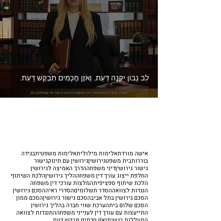
לֵב נָבוֹן יִקְנֶה דָּעַת, וְאֹזֶן חֲכָמִים תְּבַקֶּשׁ דָּעַת.
אישה מורדת
אלימות מילולית
אלימות משפטית
בגידה
בוררות
בית משפט
גירושין
גירושין עם תינוק
גישור
גישור גירושין
דיני משפחה
הדרך האמיצה לגירושין
החלפת ייצוג עורך דין משפחה
הליך גירושין
הלכת השיתוף
הלכת שיתוף ספציפית
המלצות עורכי דין משפחה
הנגדות לצוואה
הסדר תשלומים
הסדרי ראיה
הסכם גירושין
הסכם גירושין בתל אביב
הסכם גישור גירושין
הסכם ממון
הסכם שלום בית
הערכת שווי חברה בהליך גירושין
התייעצות עם עורך דין לענייני משפחה
התנגדות לצוואה
התעללות רגשית
וְאֹזֶן חֲכָמִים תְּבַקֶּשׁ דָּעַת.