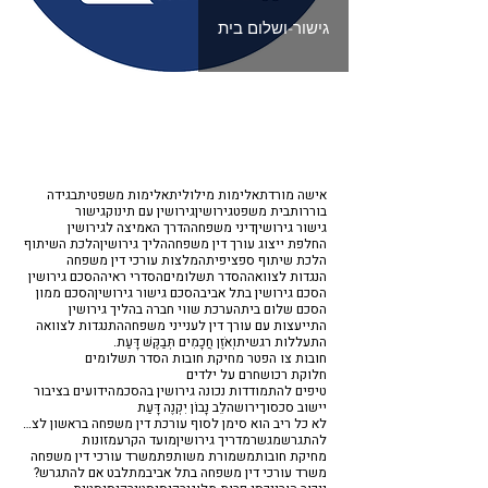
גישור-ושלום בית
אישה מורדת
אלימות מילולית
אלימות משפטית
בגידה
בוררות
בית משפט
גירושין
גירושין עם תינוק
גישור
גישור גירושין
דיני משפחה
הדרך האמיצה לגירושין
החלפת ייצוג עורך דין משפחה
הליך גירושין
הלכת השיתוף
הלכת שיתוף ספציפית
המלצות עורכי דין משפחה
הנגדות לצוואה
הסדר תשלומים
הסדרי ראיה
הסכם גירושין
הסכם גירושין בתל אביב
הסכם גישור גירושין
הסכם ממון
הסכם שלום בית
הערכת שווי חברה בהליך גירושין
התייעצות עם עורך דין לענייני משפחה
התנגדות לצוואה
התעללות רגשית
וְאֹזֶן חֲכָמִים תְּבַקֶּשׁ דָּעַת.
חובות צו הפטר מחיקת חובות הסדר תשלומים
חלוקת רכוש
חרם על ילדים
טיפים להתמודדות נכונה גירושין בהסכמה
ידועים בציבור
יישוב סכסוך
ירושה
לֵב נָבוֹן יִקְנֶה דָּעַת
לא כל ריב הוא סימן לסוף עורכת דין משפחה בראשון לציון
להתגרש
מגשר
מדריך גירושין
מועד הקרע
מזונות
מחיקת חובות
משמורת משותפת
משרד עורכי דין משפחה
משרד עורכי דין משפחה בתל אביב
מתלבט אם להתגרש?