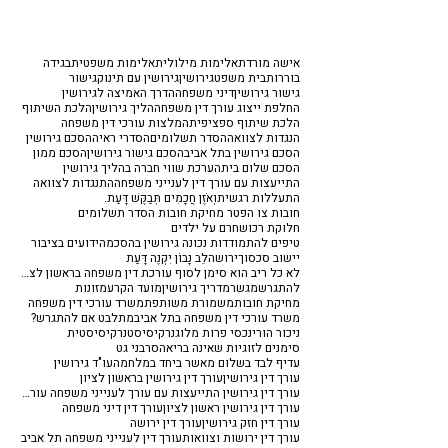
אישה מורדת
אלימות מילולית
אלימות משפטית
בגידה
בוררות
בית משפט
גירושין
גירושין עם תינוק
גישור
גישור גירושין
דיני משפחה
הדרך האמיצה לגירושין
החלפת ייצוג עורך דין משפחה
הליך גירושין
הלכת השיתוף
הלכת שיתוף ספציפית
המלצות עורכי דין משפחה
הנגדות לצוואה
הסדר תשלומים
הסדרי ראיה
הסכם גירושין
הסכם גירושין בתל אביב
הסכם גישור גירושין
הסכם ממון
הסכם שלום בית
הערכת שווי חברה בהליך גירושין
התייעצות עם עורך דין לענייני משפחה
התנגדות לצוואה
התעללות רגשית
וְאֹזֶן חֲכָמִים תְּבַקֶּשׁ דָּעַת.
חובות צו הפטר מחיקת חובות הסדר תשלומים
חלוקת רכוש
חרם על ילדים
טיפים להתמודדות נכונה גירושין בהסכמה
ידועים בציבור
יישוב סכסוך
ירושה
לֵב נָבוֹן יִקְנֶה דָּעַת
לא כל ריב הוא סימן לסוף עורכת דין משפחה בראשון לציון
להתגרש
מגשר
מדריך גירושין
מועד הקרע
מזונות
מחיקת חובות
משמורת משותפת
משרד עורכי דין משפחה
משרד עורכי דין משפחה בתל אביב
מתלבט אם להתגרש?
ניכור הורי
נכסי פרות מלוג
נרקיסיסט
נרקיסיסטית
סימנים לזוגיות שאינה בריאה
סרבני גט
עדיף לבד בשלום מאשר ביחד במלחמה
עו"ד גירושין
עורך דין גירושין
עורך דין גירושין בראשון לציון
עורך דין גירושין התייעצות עם עורך לענייני משפחה עורך דין משפחה
עורך דין גירושין ראשון לציון
עורך דין דיני משפחה
עורך דין חזק גירושין
עורך דין ירושה
עורך דין ירושות וצוואות
עורך דין לענייני משפחה תל אביב