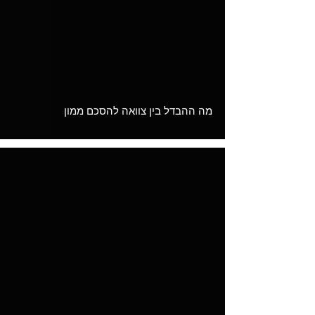
Load video
מה ההבדל בין צוואה להסכם ממון
Load video