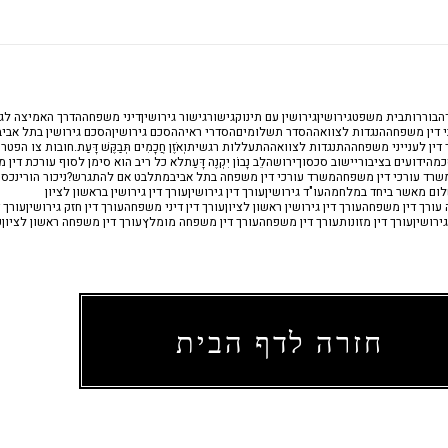
ה
בוררות
בית משפט
גירושין
גירושין עם תינוק
גישור
גישור גירושין
דיני משפחה
הדרך האמיצה לגי
 דין משפחה
הנגדות לצוואה
הסדר תשלומים
הסדרי ראיה
הסכם גירושין
הסכם גירושין בתל אביב
דין לענייני משפחה
התנגדות לצוואה
התעללות רגשית
וְאֹזֶן חֲכָמִים תְּבַקֶּשׁ דָּעַת.
חובות צו הפטר
כמה
ידועים בציבור
יישוב סכסוך
ירושה
לֵב נָבוֹן יִקְנֶה דָּעַת
לא כל ריב הוא סימן לסוף עורכת דין 
שרד עורכי דין משפחה
משרד עורכי דין משפחה בתל אביב
מתלבט אם להתגרש?
ניכור הורי
נכסי
לום מאשר ביחד במלחמה
עו"ד גירושין
עורך דין גירושין
עורך דין גירושין בראשון לציון
ה עורך דין משפחה
עורך דין גירושין ראשון לציון
עורך דין דיני משפחה
עורך דין חזק גירושין
עורך ד
ירושין
עורך דין מזונות
עורך דין משפחה
עורך דין משפחה מומלץ
עורך דין משפחה ראשון לציון
ע
חזרה לדף הבית