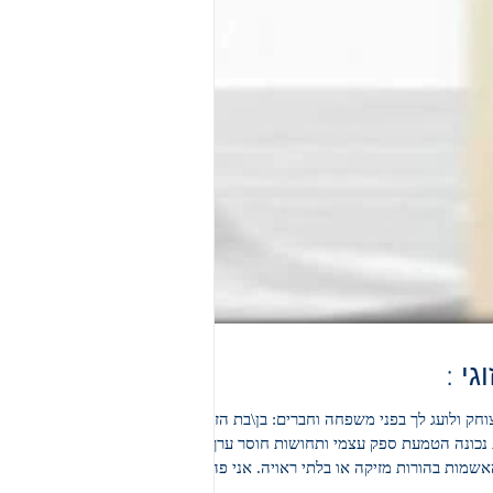
. את\ה תמיד טועה : תמיד יתזכרו אותך על טעות שנעשתה גם אם חלפה שנה. 2. בן הזוג צוחק ולועג לך בפני משפחה וחברים: בן\בת הזוג
תמיד מנסה להקטין אותך בפני אנשים שקרובים אליך 3. שליטה כלכלית : תמיד מאשים אותך שאין לך התנהלות כלכלית נכונה הטמעת ספק עצמי ותחושות חוסר ערך 4.
חייב\ת להעביר ביקורת : התגרות כדרך קבע מתן ביקורת מתמדת 5. שימוש בילדים כקלף מיקוח - איום בלקיחתם ,או האשמות בהורות מזיקה או בלתי ראויה. אני פה