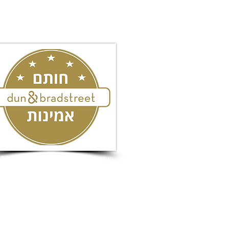
חותם אמינות ה- PREMIUM של D&B Israel
כל הזכויות שמורות לעו"ד מורן גוהר