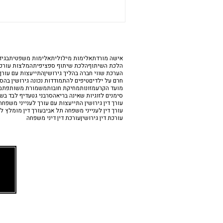
אישה מורדת
אלימות מילולית
אלימות משפטית
בגיד
הלכת השיתוף
הלכת שיתוף ספציפית
המלצות עורכי
הערכת שווי חברה בהליך גירושין
התייעצות עם עורך 
חרם על ילדים
טיפים להתמודדות נכונה גירושין בהס
מועד הקרע
מזונות
מחיקת חובות
משמורת משותפת
מ
סימנים לזוגיות שאינה בריאה
סרבני גט
עדיף לבד בש
עורך דין גירושין התייעצות עם עורך לענייני משפח
עורך דין לענייני משפחה תל אביב
עורך דין מומלץ לג
עורכת דין גירושין
עורכת דין דיני משפחה