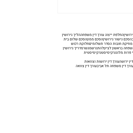
רושין
החלפת ייצוג עורך דין משפחה
הליך גירושין
הסכם גישור גירושין
הסכם ממון
הסכם שלום בית
 מחיקת חובות הסדר תשלומים
חלוקת רכוש
משפחה בראשון לציון
להתגרש
מגשר
מדריך גירושין
 פרות מלוג
נרקיסיסט
נרקיסיסטית
ין ירושה
עורך דין ירושות וצוואות
ורך דין משפחה תל אביב
עורך דין צוואה