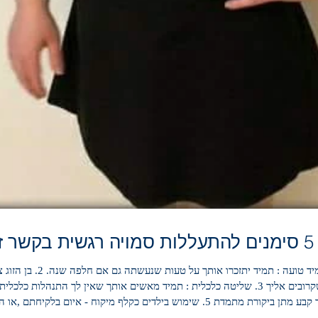
5 סימנים להתעללות סמויה רגשית בקשר זוגי :
עורכת דין לענייני משפחה 1
בשבילך !!!! אתם מוזמנים לפגישת ייעוץ