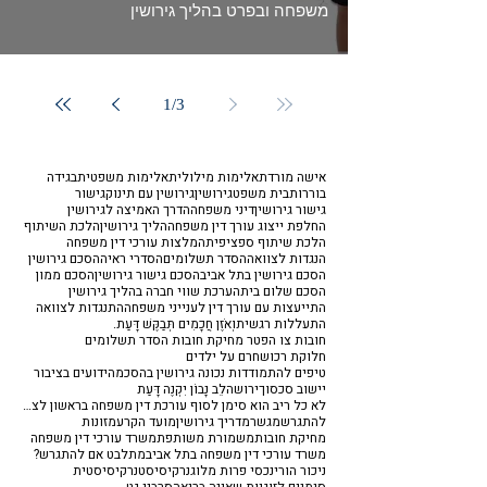
משפחה ובפרט בהליך גירושין
1
/
3
אישה מורדת
אלימות מילולית
אלימות משפטית
בגידה
בוררות
בית משפט
גירושין
גירושין עם תינוק
גישור
גישור גירושין
דיני משפחה
הדרך האמיצה לגירושין
החלפת ייצוג עורך דין משפחה
הליך גירושין
הלכת השיתוף
הלכת שיתוף ספציפית
המלצות עורכי דין משפחה
הנגדות לצוואה
הסדר תשלומים
הסדרי ראיה
הסכם גירושין
הסכם גירושין בתל אביב
הסכם גישור גירושין
הסכם ממון
הסכם שלום בית
הערכת שווי חברה בהליך גירושין
התייעצות עם עורך דין לענייני משפחה
התנגדות לצוואה
התעללות רגשית
וְאֹזֶן חֲכָמִים תְּבַקֶּשׁ דָּעַת.
חובות צו הפטר מחיקת חובות הסדר תשלומים
חלוקת רכוש
חרם על ילדים
טיפים להתמודדות נכונה גירושין בהסכמה
ידועים בציבור
יישוב סכסוך
ירושה
לֵב נָבוֹן יִקְנֶה דָּעַת
לא כל ריב הוא סימן לסוף עורכת דין משפחה בראשון לציון
להתגרש
מגשר
מדריך גירושין
מועד הקרע
מזונות
מחיקת חובות
משמורת משותפת
משרד עורכי דין משפחה
משרד עורכי דין משפחה בתל אביב
מתלבט אם להתגרש?
ניכור הורי
נכסי פרות מלוג
נרקיסיסט
נרקיסיסטית