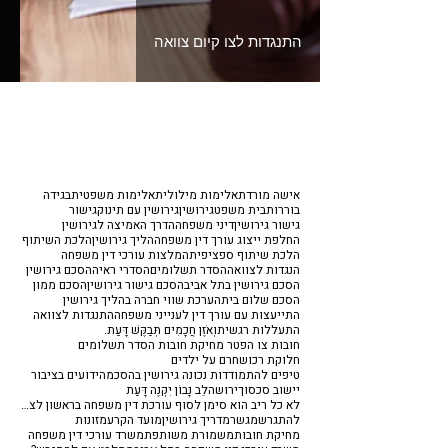
התנגדות לצו קיום צוואה
אישה מורדת
אלימות מילולית
אלימות משפטית
בגידה
בוררות
בית משפט
גירושין
גירושין עם תינוק
גישור
גישור גירושין
דיני משפחה
הדרך האמיצה לגירושין
החלפת ייצוג עורך דין משפחה
הליך גירושין
הלכת השיתוף
הלכת שיתוף ספציפית
המלצות עורכי דין משפחה
הנגדות לצוואה
הסדר תשלומים
הסדרי ראיה
הסכם גירושין
הסכם גירושין בתל אביב
הסכם גישור גירושין
הסכם ממון
הסכם שלום בית
הערכת שווי חברה בהליך גירושין
התייעצות עם עורך דין לענייני משפחה
התנגדות לצוואה
התעללות רגשית
וְאֹזֶן חֲכָמִים תְּבַקֶּשׁ דָּעַת.
חובות צו הפטר מחיקת חובות הסדר תשלומים
חלוקת רכוש
חרם על ילדים
טיפים להתמודדות נכונה גירושין בהסכמה
ידועים בציבור
יישוב סכסוך
ירושה
לֵב נָבוֹן יִקְנֶה דָּעַת
לא כל ריב הוא סימן לסוף עורכת דין משפחה בראשון לציון
להתגרש
מגשר
מדריך גירושין
מועד הקרע
מזונות
מחיקת חובות
משמורת משותפת
משרד עורכי דין משפחה