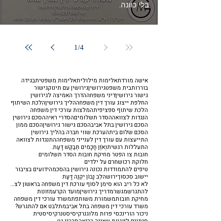
בלי כוונה.
1
/
4
אישה מורדת
אלימות מילולית
אלימות משפטית
בגידה
בוררות
בית משפט
גירושין
גירושין עם תינוק
גישור
גישור גירושין
דיני משפחה
הדרך האמיצה לגירושין
החלפת ייצוג עורך דין משפחה
הליך גירושין
הלכת השיתוף
הלכת שיתוף ספציפית
המלצות עורכי דין משפחה
הנגדות לצוואה
הסדר תשלומים
הסדרי ראיה
הסכם גירושין
הסכם גירושין בתל אביב
הסכם גישור גירושין
הסכם ממון
הסכם שלום בית
הערכת שווי חברה בהליך גירושין
התייעצות עם עורך דין לענייני משפחה
התנגדות לצוואה
התעללות רגשית
וְאֹזֶן חֲכָמִים תְּבַקֶּשׁ דָּעַת.
חובות צו הפטר מחיקת חובות הסדר תשלומים
חלוקת רכוש
חרם על ילדים
טיפים להתמודדות נכונה גירושין בהסכמה
ידועים בציבור
יישוב סכסוך
ירושה
לֵב נָבוֹן יִקְנֶה דָּעַת
לא כל ריב הוא סימן לסוף עורכת דין משפחה בראשון לציון
להתגרש
מגשר
מדריך גירושין
מועד הקרע
מזונות
מחיקת חובות
משמורת משותפת
משרד עורכי דין משפחה
משרד עורכי דין משפחה בתל אביב
מתלבט אם להתגרש?
ניכור הורי
נכסי פרות מלוג
נרקיסיסט
נרקיסיסטית