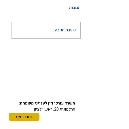
תגובות
הסכם ממון לאחר
כתיבת תגובה...
נישואין: המדריך
המשפטי המלא
והמעודכן ל-2026
יצירת קשר
03-6297666
כתובתינו
משרד עורכי דין לענייני משפחה:
החלמונית 20, ראשון לציון
נווט בוייז