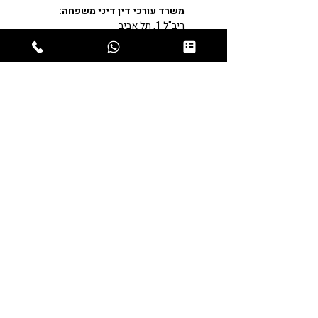
משרד עורכי דין דיני משפחה:
ריב"ל 1, תל אביב
נווט בוייז
משרד עורכי דין דיני משפחה:
שיבת ציון 20, חיפה
נווט בוייז
תחומי התמחות
משרד עורכי דין מורן גוהר
משרד בוטיק מנוסה לדיני משפחה, גירושין
וירושה
משרד עורכי הדין מורן גוהר מתמחה בדיני
משפחה, גירושין וירושה, ומעניק ליווי
משפטי אישי, רגיש ומקצועי במצבים
המורכבים ביותר בחיי המשפחה.