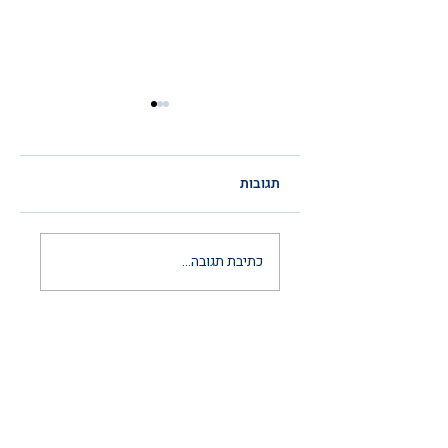
תגובות
הסכם ממון לאחר
כתיבת תגובה...
נישואין: המדריך
המשפטי המלא
והמעודכן ל-2026
יצירת קשר
03-6297666