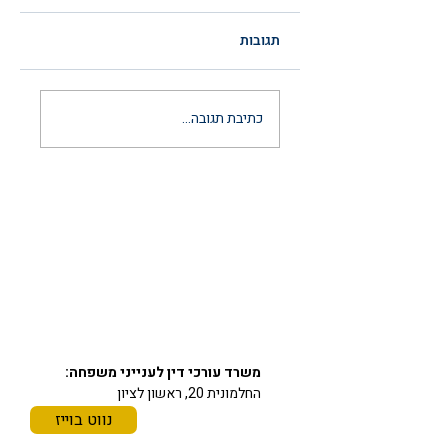
תגובות
הסכם ממון לאחר
כתיבת תגובה...
נישואין: המדריך
המשפטי המלא
והמעודכן ל-2026
יצירת קשר
03-6297666
כתובתינו
משרד עורכי דין לענייני משפחה:
החלמונית 20, ראשון לציון
נווט בוייז