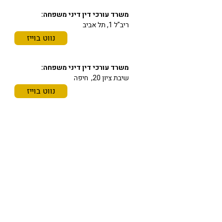
משרד עורכי דין דיני משפחה:
ריב"ל 1, תל אביב
נווט בוייז
משרד עורכי דין דיני משפחה:
שיבת ציון 20, חיפה
נווט בוייז
תחומי התמחות
משרד עורכי דין מורן גוהר
משרד בוטיק מנוסה לדיני משפחה, גירושין
וירושה
משרד עורכי הדין מורן גוהר מתמחה בדיני
משפחה, גירושין וירושה, ומעניק ליווי
משפטי אישי, רגיש ומקצועי במצבים