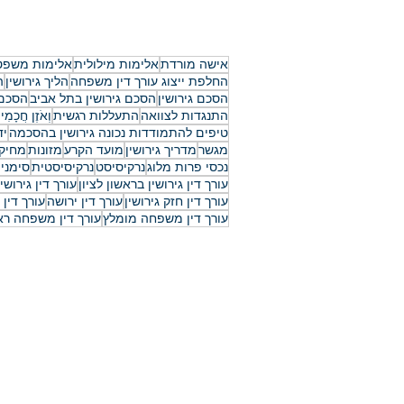
ייצוג בערעור משפחה: המדריך
הסכם ממון לאח
המלא לשינוי פסק דין והגנה על
המדריך המשפ
זכויותיכם ב-2026
והמעודכן ל-2026
אישה מורדת
אלימות מילולית
אלימות משפט
החלפת ייצוג עורך דין משפחה
הליך גירושין
ה
הסכם גירושין
הסכם גירושין בתל אביב
הסכם 
התנגדות לצוואה
התעללות רגשית
וְאֹזֶן חֲכָמִי
טיפים להתמודדות נכונה גירושין בהסכמה
יד
מגשר
מדריך גירושין
מועד הקרע
מזונות
מחיק
נכסי פרות מלוג
נרקיסיסט
נרקיסיסטית
סימנים
עורך דין גירושין בראשון לציון
עורך דין גירוש
עורך דין חזק גירושין
עורך דין ירושה
עורך דין 
עורך דין משפחה מומלץ
עורך דין משפחה ראש
יצירת קשר
03-6297666