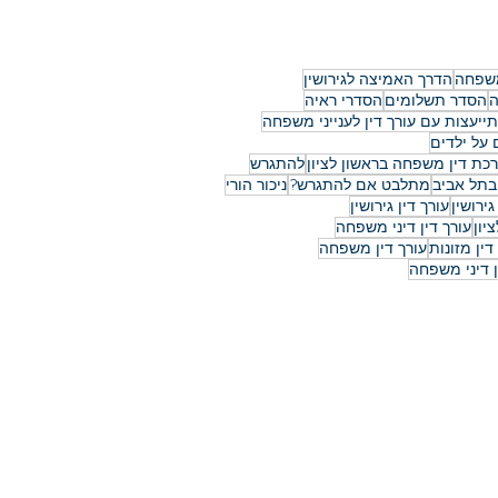
ש
משפחה
הדרך האמיצה לגירושין
ה
הסדר תשלומים
הסדרי ראיה
ייעצות עם עורך דין לענייני משפחה
על ילדים
רכת דין משפחה בראשון לציון
להתגרש
בתל אביב
מתלבט אם להתגרש?
ניכור הורי
גירושין
עורך דין גירושין
יון
עורך דין דיני משפחה
דין מזונות
עורך דין משפחה
ן דיני משפחה
 החלמונית 20, ראשון לציון