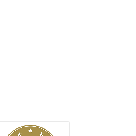
• חלוקת רכוש ואיזון משאבים
• הסכמי ממון והסכמי חיים משותפי
• ירושה, צוואות והתנגדויות לצוואה
• ניהול סכסוכים משפחתיים מורכבי
• ייצוג בבתי משפט ובבתי דין רבניים
•
גישור משפחתי ופתרון סכסוכים 
•
בלוג
•ביקורות של לקוחות המשרד
המשרד שם דגש על אסטרטגיה חכמה, ה
הדרך.