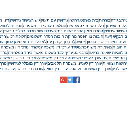
ר נישואין:
הסכם ממון ידועים בציבור:
טי המלא
המדריך המקיף להגנה על הרכו
והעתיד ב-2026
ית
בגידה
בוררות
בית משפט
גירושין
גירושין עם תינוק
גישור
גישור גירושין
דיני 
לכת השיתוף
הלכת שיתוף ספציפית
המלצות עורכי דין משפחה
הנגדות לצווא
גישור גירושין
הסכם ממון
הסכם שלום בית
הערכת שווי חברה בהליך גירושין
הת
ם תְּבַקֶּשׁ דָּעַת.
חובות צו הפטר מחיקת חובות הסדר תשלומים
חלוקת רכוש
חרם 
ועים בציבור
יישוב סכסוך
ירושה
לֵב נָבוֹן יִקְנֶה דָּעַת
לא כל ריב הוא סימן לסוף עו
ת חובות
משמורת משותפת
משרד עורכי דין משפחה
משרד עורכי דין משפחה 
 לזוגיות שאינה בריאה
סרבני גט
עדיף לבד בשלום מאשר ביחד במלחמה
עו"ד 
ין התייעצות עם עורך לענייני משפחה עורך דין משפחה
עורך דין גירושין ראשון לצ
ירושות וצוואות
עורך דין לענייני משפחה תל אביב
עורך דין מומלץ לגירושין
עורך 
ון לציון
עורך דין משפחה תל אביב
עורך דין צוואה
עורכת דין גירושין
עורכת די
כתובתינו
משרד עורכי דין לענייני משפחה: