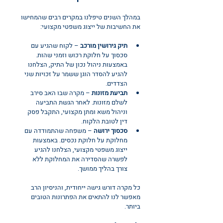
במהלך השנים טיפלנו במקרים רבים שהמחישו 
את החשיבות של ייצוג משפטי מקצועי:
תיק גירושין מורכב
 – לקוח שהגיע עם 
סכסוך על חלוקת רכוש וזמני שהות. 
באמצעות ניהול נכון של התיק, הצלחנו 
להגיע להסדר הוגן ששמר על זכויות שני 
הצדדים.
תביעת מזונות
 – מקרה שבו האב סירב 
לשלם מזונות. לאחר הגשת התביעה 
וניהול משא ומתן מקצועי, התקבל פסק 
דין לטובת הלקוח.
סכסוך ירושה
 – משפחה שהתמודדה עם 
מחלוקת על חלוקת נכסים. באמצעות 
ייצוג משפטי מקצועי, הצלחנו להגיע 
לפשרה שהסדירה את המחלוקת ללא 
צורך בהליך ממושך.
כל מקרה דורש גישה ייחודית, והניסיון הרב 
מאפשר לנו להתאים את הפתרונות הטובים 
ביותר.