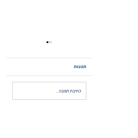
תגובות
הסכם ממון לאחר
כתיבת תגובה...
נישואין: המדריך
המשפטי המלא
והמעודכן ל-2026
יצירת קשר
03-6297666