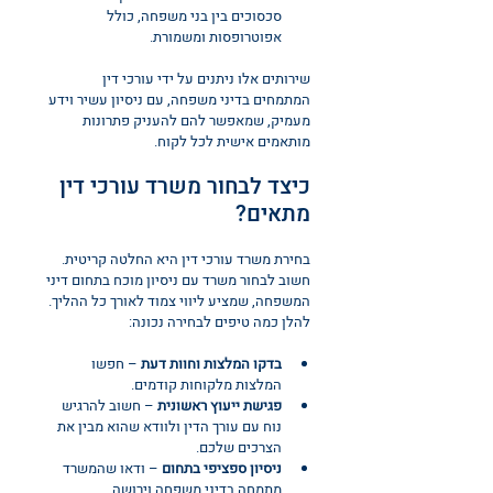
סכסוכים בין בני משפחה, כולל 
אפוטרופסות ומשמורת.
שירותים אלו ניתנים על ידי עורכי דין 
המתמחים בדיני משפחה, עם ניסיון עשיר וידע 
מעמיק, שמאפשר להם להעניק פתרונות 
מותאמים אישית לכל לקוח.
כיצד לבחור משרד עורכי דין 
מתאים?
בחירת משרד עורכי דין היא החלטה קריטית. 
חשוב לבחור משרד עם ניסיון מוכח בתחום דיני 
המשפחה, שמציע ליווי צמוד לאורך כל ההליך. 
להלן כמה טיפים לבחירה נכונה:
בדקו המלצות וחוות דעת
 – חפשו 
המלצות מלקוחות קודמים.
פגישת ייעוץ ראשונית
 – חשוב להרגיש 
נוח עם עורך הדין ולוודא שהוא מבין את 
הצרכים שלכם.
ניסיון ספציפי בתחום
 – ודאו שהמשרד 
מתמחה בדיני משפחה וירושה.