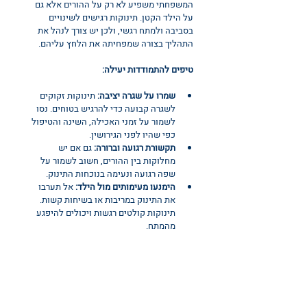
המשפחתי משפיע לא רק על ההורים אלא גם 
על הילד הקטן. תינוקות רגישים לשינויים 
בסביבה ולמתח רגשי, ולכן יש צורך לנהל את 
התהליך בצורה שמפחיתה את הלחץ עליהם.
טיפים להתמודדות יעילה:
שמרו על שגרה יציבה:
 תינוקות זקוקים 
לשגרה קבועה כדי להרגיש בטוחים. נסו 
לשמור על זמני האכילה, השינה והטיפול 
כפי שהיו לפני הגירושין.
תקשורת רגועה וברורה:
 גם אם יש 
מחלוקות בין ההורים, חשוב לשמור על 
שפה רגועה ונעימה בנוכחות התינוק.
הימנעו מעימותים מול הילד:
 אל תערבו 
את התינוק במריבות או בשיחות קשות. 
תינוקות קולטים רגשות ויכולים להיפגע 
מהמתח.