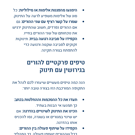
הימנעו מהפגנות אלימות או מילוליות:
 כל 
סוג של אלימות משפיע לרעה על התינוק.
שמרו על קשר רציף עם שני ההורים:
 גם 
אם ההורים נפרדים, חשוב שהתינוק ירגיש 
את נוכחותם של שני ההורים בחייו.
הקפידו על סביבה רגועה בבית:
 תינוקות 
זקוקים לסביבה שקטה ורגועה כדי 
להתפתח בצורה תקינה.
טיפים פרקטיים להורים 
בגירושין עם תינוק
הנה כמה טיפים מעשיים שיעזרו לכם לנהל את 
התקופה המורכבת הזו בצורה טובה יותר:
תעדו את כל ההסכמות וההחלטות בכתב:
כך תמנעו אי הבנות בעתיד.
הכינו את התינוק לשינויים בהדרגה:
 אם 
יש שינוי במגורים או בשגרה, נסו להכניס 
אותו בהדרגה.
הקפידו על שיתוף פעולה בין ההורים:
ככל שההורים ישתפו פעולה, כך התהליך 