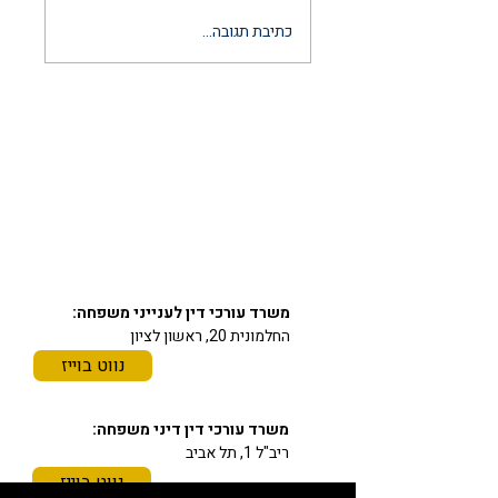
הסכם ממון לאחר
כתיבת תגובה...
נישואין: המדריך
המשפטי המלא
והמעודכן ל-2026
יצירת קשר
03-6297666
כתובתינו
משרד עורכי דין לענייני משפחה:
החלמונית 20, ראשון לציון
נווט בוייז
משרד עורכי דין דיני משפחה:
ריב"ל 1, תל אביב
נווט בוייז