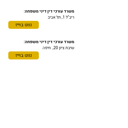
משרד עורכי דין דיני משפחה:
ריב"ל 1, תל אביב
נווט בוייז
משרד עורכי דין דיני משפחה:
שיבת ציון 20, חיפה
נווט בוייז
תחומי התמחות
משרד עורכי דין מורן גוהר
משרד בוטיק מנוסה לדיני משפחה, גירושין
וירושה
משרד עורכי הדין מורן גוהר מתמחה בדיני
משפחה, גירושין וירושה, ומעניק ליווי
משפטי אישי, רגיש ומקצועי במצבים