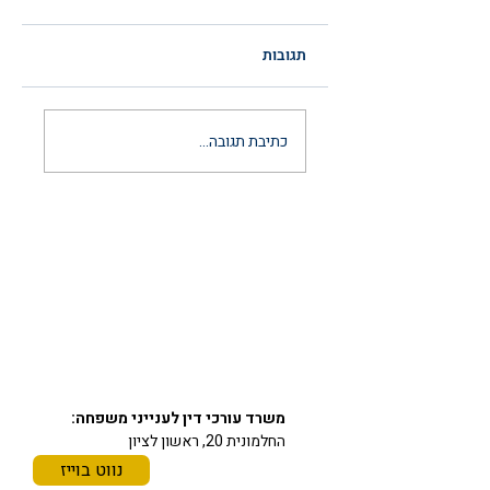
תגובות
הסכם ממון לאחר
כתיבת תגובה...
נישואין: המדריך
המשפטי המלא
והמעודכן ל-2026
יצירת קשר
03-6297666
כתובתינו
משרד עורכי דין לענייני משפחה:
החלמונית 20, ראשון לציון
נווט בוייז