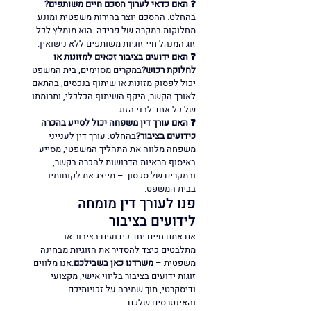
❓ האם כדאי לערוך הסכם חיים משותפים?
בהחלט. ההסכם יוצר בהירות משפטית ומונע 
מחלוקות במקרה של פרידה. הוא מומלץ לכל 
זוג המנהל חיי זוגיות משותפים ללא נישואין.
❓ האם ידועים בציבור זכאים למזונות או 
לחלוקת רכוש?
במקרים מסוימים, בית המשפט 
יכול לפסוק מזונות או שיתוף בנכסים, בהתאם 
לאורך הקשר, היקף השיתוף הכלכלי, ותרומתו 
של כל אחד לבני הזוג.
❓ האם עורך דין משפחה יכול לסייע בהכרה 
כידועים בציבור?
בהחלט. עורך דין לענייני 
משפחה מלווה את התהליך המשפטי, מסייע 
באיסוף הראיות הדרושות להכרה בקשר, 
ובמקרים של סכסוך – מייצג את לקוחותיו 
בבית המשפט.
פנו לעורך דין מומחה 
לידועים בציבור
אם אתם חיים יחד כידועים בציבור או 
מתלבטים כיצד להסדיר את הזוגיות מבחינה 
משפטית – 
משרדנו כאן בשבילכם
.אנו מלווים 
זוגות ידועים בציבור בליווי אישי, מקצועי 
ודיסקרטי, תוך שמירה על זכויותיכם 
והאינטרסים שלכם.