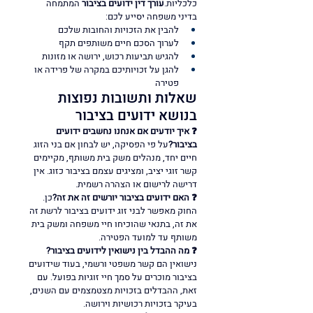
כלכליות.
עורך דין ידועים בציבור
 המתמחה 
בדיני משפחה יסייע לכם:
להבין את הזכויות והחובות שלכם
לערוך הסכם חיים משותפים תקף
להגיש תביעות רכוש, ירושה או מזונות
להגן על זכויותיכם במקרה של פרידה או 
פטירה
שאלות ותשובות נפוצות 
בנושא ידועים בציבור
❓ איך יודעים אם אנחנו נחשבים ידועים 
בציבור?
על פי הפסיקה, יש לבחון אם בני הזוג 
חיים יחד, מנהלים משק בית משותף, מקיימים 
קשר זוגי יציב, ומציגים עצמם בציבור כזוג. אין 
דרישה לרישום או הצהרה רשמית.
❓ האם ידועים בציבור יורשים זה את זה?
כן. 
החוק מאפשר לבני זוג ידועים בציבור לרשת זה 
את זה, בתנאי שהוכיחו חיי משפחה ומשק בית 
משותף עד למועד הפטירה.
❓ מה ההבדל בין נישואין לידועים בציבור?
נישואין הם קשר משפטי ורשמי, בעוד שידועים 
בציבור מוכרים על סמך חיי זוגיות בפועל. עם 
זאת, ההבדלים בזכויות מצטמצמים עם השנים, 
בעיקר בזכויות רכושיות וירושה.