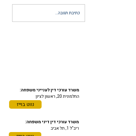
הסכם ממון לאחר
כתיבת תגובה...
נישואין: המדריך
המשפטי המלא
והמעודכן ל-2026
יצירת קשר
03-6297666
כתובתינו
משרד עורכי דין לענייני משפחה:
החלמונית 20, ראשון לציון
נווט בוייז
משרד עורכי דין דיני משפחה:
ריב"ל 1, תל אביב