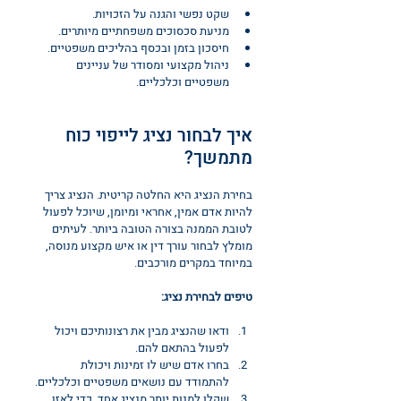
שקט נפשי והגנה על הזכויות.
מניעת סכסוכים משפחתיים מיותרים.
חיסכון בזמן ובכסף בהליכים משפטיים.
ניהול מקצועי ומסודר של עניינים 
משפטיים וכלכליים.
איך לבחור נציג לייפוי כוח 
מתמשך?
בחירת הנציג היא החלטה קריטית. הנציג צריך 
להיות אדם אמין, אחראי ומיומן, שיוכל לפעול 
לטובת הממנה בצורה הטובה ביותר. לעיתים 
מומלץ לבחור עורך דין או איש מקצוע מנוסה, 
במיוחד במקרים מורכבים.
טיפים לבחירת נציג:
ודאו שהנציג מבין את רצונותיכם ויכול 
לפעול בהתאם להם.
בחרו אדם שיש לו זמינות ויכולת 
להתמודד עם נושאים משפטיים וכלכליים.
שקלו למנות יותר מנציג אחד, כדי לאזן 