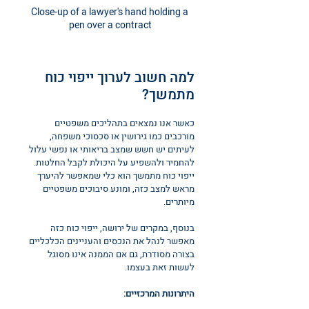
Close-up of a lawyer's hand holding a 
pen over a contract
למה חשוב לערוך ייפוי כוח 
מתמשך?
כאשר אנו נמצאים בתהליכים משפטיים 
מורכבים כמו גירושין או סכסוכי משפחה, 
לעיתים יש חשש שמצב בריאותי או נפשי עלול 
להחמיר ולהשפיע על היכולת לקבל החלטות. 
ייפוי כוח מתמשך הוא כלי שמאפשר להיערך 
מראש למצב כזה, ומונע סיבוכים משפטיים 
מיותרים.
בנוסף, במקרים של ירושה, ייפוי כוח כזה 
מאפשר לנהל את הנכסים והעניינים הכלכליים 
בצורה מסודרת, גם אם הממנה אינו מסוגל 
לעשות זאת בעצמו.
היתרונות המרכזיים: