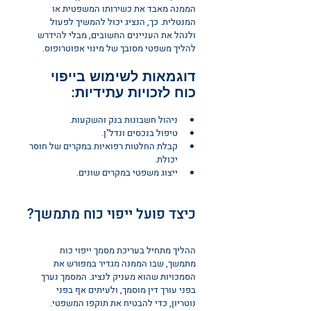
הממנה מאבד את כשירותו המשפטית או 
המנטלית. כך, הנציג יכול להמשיך לפעול 
ולנהל את העניינים החשובים, מבלי להידרש 
להליך משפטי מסובך של מינוי אפוטרופוס.
דוגמאות לשימוש בייפוי 
כוח לזכויות עתידיות:
ניהול חשבונות בנק והשקעות.
טיפול בנכסים ונדל"ן.
קבלת החלטות רפואיות במקרים של חוסר 
יכולת.
ייצוג משפטי במקרים שונים.
כיצד פועל ייפוי כוח מתמשך?
ההליך מתחיל בעריכת מסמך ייפוי כוח 
מתמשך, שבו הממנה מגדיר במפורש את 
הסמכויות שהוא מעניק לנציג. המסמך נערך 
בפני עורך דין מוסמך, ולעיתים אף בפני 
נוטריון, כדי להבטיח את תוקפו המשפטי.