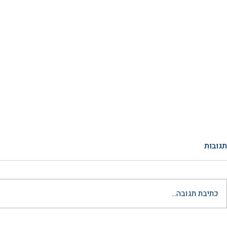
תגובות
כתיבת תגובה...
ייצוג בערעור משפחה: המדריך
הסכם ממון לאח