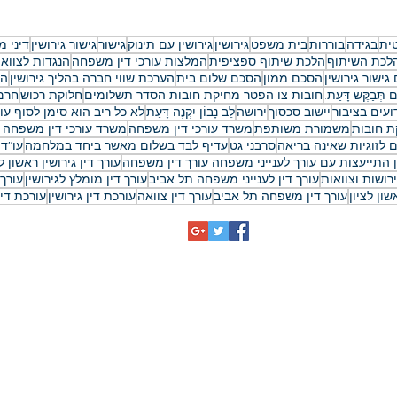
טי המלא
המדריך המקיף להגנה על הרכו
והעתיד ב-2026
ית
בגידה
בוררות
בית משפט
גירושין
גירושין עם תינוק
גישור
גישור גירושין
דיני 
לכת השיתוף
הלכת שיתוף ספציפית
המלצות עורכי דין משפחה
הנגדות לצווא
גישור גירושין
הסכם ממון
הסכם שלום בית
הערכת שווי חברה בהליך גירושין
הת
ם תְּבַקֶּשׁ דָּעַת.
חובות צו הפטר מחיקת חובות הסדר תשלומים
חלוקת רכוש
חרם 
ועים בציבור
יישוב סכסוך
ירושה
לֵב נָבוֹן יִקְנֶה דָּעַת
לא כל ריב הוא סימן לסוף עו
ת חובות
משמורת משותפת
משרד עורכי דין משפחה
משרד עורכי דין משפחה 
 לזוגיות שאינה בריאה
סרבני גט
עדיף לבד בשלום מאשר ביחד במלחמה
עו"ד 
ין התייעצות עם עורך לענייני משפחה עורך דין משפחה
עורך דין גירושין ראשון לצ
ירושות וצוואות
עורך דין לענייני משפחה תל אביב
עורך דין מומלץ לגירושין
עורך 
ון לציון
עורך דין משפחה תל אביב
עורך דין צוואה
עורכת דין גירושין
עורכת די
כתובתינו
משרד עורכי דין לענייני משפחה:
משרד עורכי דין דיני משפחה