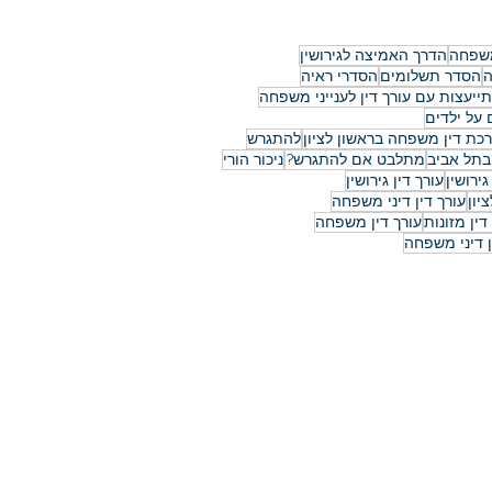
ש
משפחה
הדרך האמיצה לגירושין
ה
הסדר תשלומים
הסדרי ראיה
ייעצות עם עורך דין לענייני משפחה
על ילדים
רכת דין משפחה בראשון לציון
להתגרש
בתל אביב
מתלבט אם להתגרש?
ניכור הורי
גירושין
עורך דין גירושין
יון
עורך דין דיני משפחה
דין מזונות
עורך דין משפחה
ן דיני משפחה
 החלמונית 20, ראשון לציון
: ריב"ל 1, ת"א