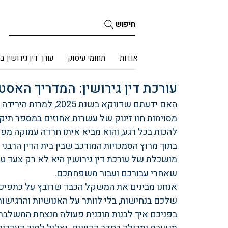
חיפוש
בית
אודות
תחומי עיסוק
עורך דין גירושין ב
עורכת דין גירושין: המדריך האסטרטג
האם ידעתם שדווקא בשנ
מסוימות חוו זינוק של עשרות אחוזים במספר תיק
להכות בכל רגע, והוא מביא איתו חרדה עמוקה מפני
בתוך מרוץ הסמכויות המורכב שבין בית הדין הרבני
מושכלת של עורכת דין גירושין היא לא רק צעד ט
שאחרי עבורכם ועבור משפחתכם.
אנחנו מבינים את המשקל הכבד שרובץ על כתפיכם ו
בפניכם איך לבנות תוכנית פעולה מנצחת המשלב