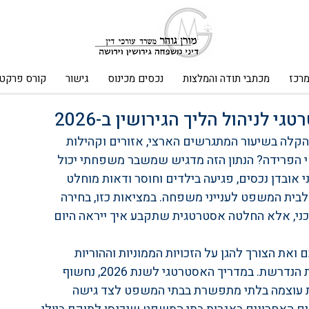
מרכז
מכתבי תודה והמלצות
נכסים מכינוס
גישור
קורס פרקטי
י לניהול הליך הגירושין ב-2026
ת 2025, למרות הירידה הקלה בשיעור המתגרשים הארצי, אזורים וקהילות 
י הפרידה? הנתון הזה מדגיש שמשבר משפחתי יכול 
 אובדן נכסים, פגיעה בילדים וחוסר ודאות מוחלט 
 לבית המשפט לענייני משפחה. במציאות כזו, בחירה 
כני, אלא החלטה אסטרטגית שתקבע איך ייראה היום 
את הצורך להגן על הזכויות הממוניות וההוריות 
שלכם בנחישות, בלי לוותר על האנושיות והרגישות הנדרשת. במדריך האסטרטגי לשנת 2026, נחשוף 
ת עוצמה בלתי מתפשרת בבתי המשפט לצד גישה 