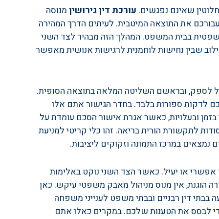
לוטין שאינם נפגשים. 
עורכת דין גירושין
 מנוסה 
ורכם את התוצאה המיטבית. לעיתים הדרך המהירה 
משפטית בבית המשפט. המהלך הזה מבהיר לצד השני 
לוב שבין נחישות לוחמנית לרגישות אנושית מאפשר 
כול לספק, ובראשם השליטה המלאה בתוצאה הסופית. 
ם לדקות ספורות בלבד. בחדר הגישור אתם אלו 
זמן ובעלויות, כאשר אגרת אישור הסכם עומדת על 
 הגישור מניח את היסודות לתקשורת הורית בריאה. זהו כלי קריטי למניעת 
 נמצאים במרכז התמונה וזקוקים ליציבות.
אפשרי או יעיל. כאשר הצד השני נוקט באלימות 
 הוגנת, אין מנוס מניהול מאבק משפטי עיקש. כאן 
ה בבתי דין רבניים ובבתי משפט לענייני משפחה 
כדי לבסס את הטענות שלכם. במקרים כאלו אתם 