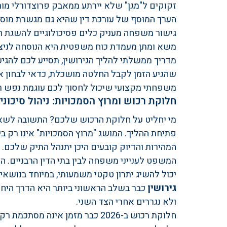
זקוקים ל"מגן" שלא יירתע ממאבק פרוצדורלי מורכ
הערך המוסף של עורכת דין שהיא גם מגשרת מוסמכ
גישור משפחה מעניק כלים פסיכולוגיים להשגת הס
משא ומתן מעמדת כוח משפטית היא הנוסחה לניצחו
מדריך ממשלתי להליך הגירושין, תסייע לכם להגי
שהגיע הזמן לקבל החלטה מושכלת, כדאי לבחון א
משפחתי מקצועי
 שיכול לחסוך לכם עוגמת נפש 
חלוקת רכוש ומרוץ הסמכויות: ניהול סיכונים
מי יחליט על חלוקת הרכוש שלכם? התשובה לשאל
פתיחת ההליך. המושג "מרוץ הסמכויות" אינו רק 
המהירות והדיוק קובעים היכן יתנהל התיק שלכם. ב
המשפט לענייני משפחה לבין בתי הדין הרבניים. 
יכול להשיג יתרון טקטי משמעותי, במיוחד בנושאי
גירושין
 כבר בשלב הראשוני ביותר היא הדרך הי
ולא נגררים אחרי הצד השני.
חלוקת רכוש ב-2026 כבר מזמן אינה