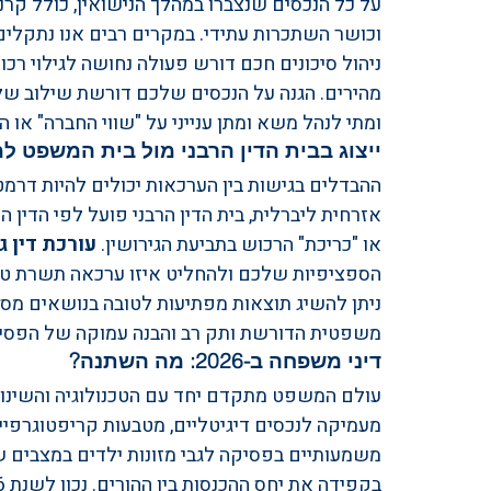
על כל הנכסים שנצברו במהלך הנישואין, כולל קרנות
וכושר השתכרות עתידי. במקרים רבים אנו נתקלים 
ניהול סיכונים חכם דורש פעולה נחושה לגילוי רכ
מהירים. הגנה על הנכסים שלכם דורשת שילוב של 
ומתי לנהל משא ומתן ענייני על "שווי החברה" או 
ייצוג בבית הדין הרבני מול בית המשפט 
ההבדלים בגישות בין הערכאות יכולים להיות דר
אזרחית ליברלית, בית הדין הרבני פועל לפי הדין 
או "כריכת" הרכוש בתביעת הגירושין. 
עורכת דין ג
הספציפיות שלכם ולהחליט איזו ערכאה תשרת טוב
ניתן להשיג תוצאות מפתיעות לטובה בנושאים מסוי
משפטית הדורשת ותק רב והבנה עמוקה של הפסיק
דיני משפחה ב-2026: מה השתנה?
עולם המשפט מתקדם יחד עם הטכנולוגיה והשינויי
מעמיקה לנכסים דיגיטליים, מטבעות קריפטוגרפיים ו
משמעותיים בפסיקה לגבי מזונות ילדים במצבים