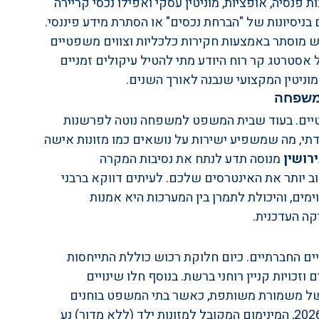
 פנסיה, אופציות, מוניטין עסקי ואפילו נכסי קריירה 
בניסיונות של "הברחת נכסים" או הסתרת מידע פיננסי. 
וש מוסתר באמצעות חקירות כלכליות וצווים משפטיים 
אסטרטג קר רוח היודע מתי להטיל עיקולים זמניים 
המוניטין המקצועי שנבנה לאורך השנים.
למשפחה
מטיים. בעוד שבית המשפט למשפחה נוטה לפרשנות 
הדתי, מה שמשפיע ישירות על נושאים כמו מזונות אישה 
ירושין
 מנוסה תדע לנתח את נסיבות המקרה 
 יותר את האינטרסים שלכם. לעיתים דווקא ברבני 
מים, והיכולת לתמרן בין המערכות היא אמנות 
ה העדכנית.
ם החברתיים. כיום חלוקת רכוש כוללת התייחסות 
זכויות קניין רוחני ברשת. בנוסף חלו שינויים 
 של משמורת משותפת, כאשר בתי המשפט בוחנים 
בקפידה את יחס ההכנסות בין ההורים. נכון לשנת 2026, המינימום המקובל למזונות ילד (ללא מדור) נע 