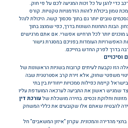
ב כדי להגן על כל זכות המגיעה לכם על פי חוק.
ת טמון ביכולת לזהות הזדמנויות טקטיות. קורס 
כמים טובים יותר גם בתוך סכסוך קשה. היכולת לנהל 
ן. הבנת התחנות השונות בדרך, כפי שמוצג בתוך 
ע מוכנים יותר לכל תרחיש אפשרי. אם אתם מרגישים 
ת האפשרויות העומדות בפניכם במסגרת 
גישור 
רבה בדרך לפרק החדש בחייכם.
 וסיכויים
ה הזו נקבעת לעיתים קרובות בשניות הראשונות של 
ביטוי משפטי שחוק, אלא זירת קרב אסטרטגית שבה 
ישראל קיימת כפילות סמכויות ייחודית בין בתי 
הצד שמגיש ראשון את התביעה לערכאה המועדפת עליו 
 מזונות וחלוקת נכסים. בחירה מושכלת של 
עורכת דין 
חידה להבטיח שאתם אלו שקובעים את כללי המשחק 
 מסתכמת רק בחצי מהדירה והמכונית. עקרון "איזון המשאבים" חל 