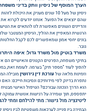
הערך המוסף של ניסיון וותק בדיני משפחה
ניסיון של מעל 10 שנים מעניק את היכ
שהם יוצאים אל הפועל. אנחנו יודעים לקרוא את
והדיינים השונים מאפשרת לנו להתאים את הטיעונ
הרגשית המאפיין את ההליך, הניסיון המצטבר שלנו
בונים יחסי אמון שמאפשרים לכם לקבל החלטות ק
גובר.
משרד בוטיק מול משרד גדול: איפה היתרו
בתיקי משפחה, הפרטים הקטנים והאישיים הם אלו
להפוך לעוד "מספר תיק" בערמה. לעומת זאת, במ
וזמינות מלאה של 
עורכת דין גירושין
 מובילה המ
נתפרת בדיוק לפי מידותיכם ונסיבות חייכם: האם 
הוא הדרך הנכונה עבורכם? הטיפול האישי מבטיח
יתפספס, תוך שמירה על רגישות אנושית עמוקה ל
ליטיגציה מול גישור: מתי להילחם ומתי לה
הבחירה בין פנייה לערכאות משפטיות לבין ניסיון ל