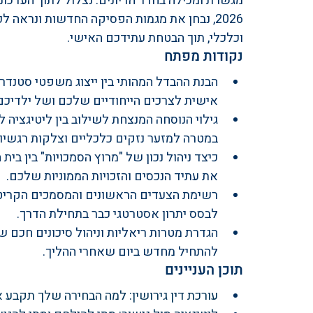
מגשרת ומכילה בחדר הדיונים. נצלול לתוך העדכונ
2026, נבחן את מגמות הפסיקה החדשות ונראה ל
וכלכלי, תוך הבטחת עתידכם האישי.
נקודות מפתח
הבנת ההבדל המהותי בין ייצוג משפטי סטנדר
אישית לצרכים הייחודיים שלכם ושל ילדיכם
גילוי הנוסחה המנצחת לשילוב בין ליטיגציה 
במטרה למזער נזקים כלכליים וצלקות רגשיות
כיצד ניהול נכון של "מרוץ הסמכויות" בין בי
את עתיד הנכסים והזכויות הממוניות שלכם.
רשימת הצעדים הראשונים והמסמכים הקריט
לבסס יתרון אסטרטגי כבר בתחילת הדרך.
הגדרת מטרות ריאליות וניהול סיכונים חכם 
להתחיל מחדש ביום שאחרי ההליך.
תוכן העניינים
עורכת דין גירושין: למה הבחירה שלך תקבע