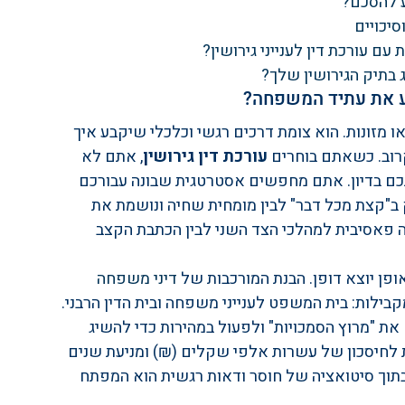
ע להסכם?
סיכויים
ם עורכת דין לענייני גירושין?
ג בתיק הגירושין שלך?
בע את עתיד המשפחה?
 מזונות. הוא צומת דרכים רגשי וכלכלי שיקבע איך 
וב. כשאתם בוחרים 
עורכת דין גירושין
, אתם לא 
 בדיון. אתם מחפשים אסטרטגית שבונה עבורכם 
 ב"קצת מכל דבר" לבין מומחית שחיה ונושמת את 
ה פאסיבית למהלכי הצד השני לבין הכתבת הקצב 
פן יוצא דופן. הבנת המורכבות של 
דיני משפחה 
לות: בית המשפט לענייני משפחה ובית הדין הרבני. 
ת "מרוץ הסמכויות" ולפעול במהירות כדי להשיג 
ת לחיסכון של עשרות אלפי שקלים (₪) ומניעת שנים 
בתוך סיטואציה של חוסר ודאות רגשית הוא המפתח 