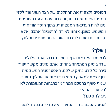
ולת לזהות דפוסים ולצפות את המהלכים של הצד השני עוד לפני 
 המפה המשפטית היטב, והיכרות עמוקה עם השופטים 
ים לרוח הערכאה הספציפית. בתוך חוסר הוודאות 
 משמש כעוגן. אנחנו לא רק "מייצגים" אתכם, אלא 
רות רוח ומושכלות גם כשהרגשות סוערים והלחץ 
ן שלך?
 שמכריעים את הכף. במשרד גדול, אתם עלולים 
שרד בוטיק המתמחה בתחום, אתם נהנים מקשר ישיר 
כירה כל פרט בתיק שלכם. האסטרטגיה המשפטית 
נכון לצאת למאבק חזיתי בערכאות או שהליך גישור 
 שאף סעיף בהסכם הממון או בתביעת המשמורת לא 
כל אורך התהליך.
גיע להסכם?
הגיע להסכם בחדר הגישור היא גורלית. בניגוד למה 