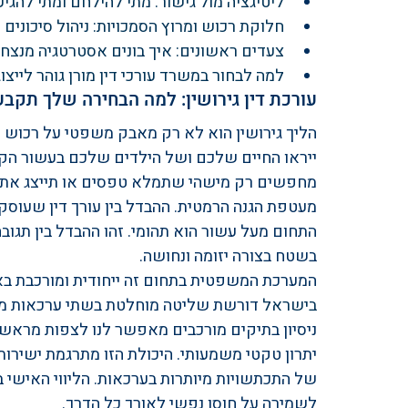
ליטיגציה מול גישור: מתי להילחם ומתי להגי
חלוקת רכוש ומרוץ הסמכויות: ניהול סיכונים ו
צעדים ראשונים: איך בונים אסטרטגיה מנצחת ע
למה לבחור במשרד עורכי דין מורן גוהר לייצו
עורכת דין גירושין: למה הבחירה שלך תק
הליך גירושין הוא לא רק מאבק משפטי על רכוש או
ייראו החיים שלכם ושל הילדים שלכם בעשור הקר
מחפשים רק מישהי שתמלא טפסים או תייצג אתכם
מעטפת הגנה הרמטית. ההבדל בין עורך דין שעוסק
התחום מעל עשור הוא תהומי. זהו ההבדל בין תגוב
בשטח בצורה יזומה ונחושה.
המערכת המשפטית בתחום זה ייחודית ומורכבת באו
בישראל
 דורשת שליטה מוחלטת בשתי ערכאות מקבי
ניסיון בתיקים מורכבים מאפשר לנו לצפות מראש א
יתרון טקטי משמעותי. היכולת הזו מתרגמת ישירו
של התכתשויות מיותרות בערכאות. הליווי האישי 
לשמירה על חוסן נפשי לאורך כל הדרך.