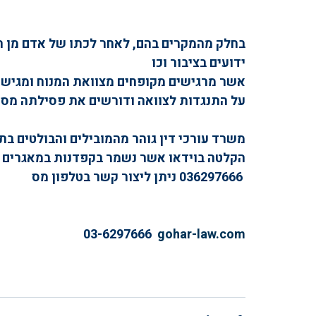
בחלק מהמקרים בהם, לאחר לכתו של אדם מן העו
ידועים בציבור וכו
אשר מרגישים מקופחים מצוואת המנוח ומגיש
על התנגדות לצוואה ודורשים את פסילתה מסי
משרד עורכי דין גוהר מהמובילים והבולטים בתח
הקלטה בוידאו אשר נשמר בקפדנות במאגרים  ו
 036297666 ניתן ליצור קשר בטלפון מס 
03-6297666  
gohar-law.com
עורך דין משפחה
משרד עורכי ד
צו י