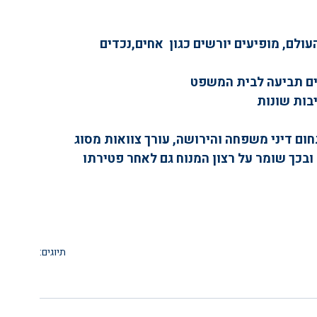
לם, מופיעים יורשים כגון  אחים,נכדים
ים תביעה לבית המשפט
בות שונות
ום דיני משפחה והירושה, עורך צוואות מסוג 
בכך שומר על רצון המנוח גם לאחר פטירתו
תיוגים:
ין משפחה
ירושה
עורך דין צוואה
צוואה התנגדות לצו קיום צוואה ירושה
רושה דיני ירושה צו קיום צוואה עריכת צוואה הסת
צוואה
צוואה בוידאו