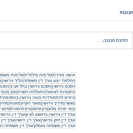
תגובות
כתיבת תגובה...
ייצוג בערעור משפחה: המדריך
הסכם ממון לאח
המלא לשינוי פסק דין והגנה על
המדריך המשפ
זכויותיכם ב-2026
והמעודכן ל-2026
אישה מורדת
אלימות מילולית
אלימות משפט
החלפת ייצוג עורך דין משפחה
הליך גירושין
ה
הסכם גירושין
הסכם גירושין בתל אביב
הסכם 
התנגדות לצוואה
התעללות רגשית
וְאֹזֶן חֲכָמִי
טיפים להתמודדות נכונה גירושין בהסכמה
יד
מגשר
מדריך גירושין
מועד הקרע
מזונות
מחיק
נכסי פרות מלוג
נרקיסיסט
נרקיסיסטית
סימנים
עורך דין גירושין בראשון לציון
עורך דין גירוש
עורך דין חזק גירושין
עורך דין ירושה
עורך דין 
עורך דין משפחה מומלץ
עורך דין משפחה ראש