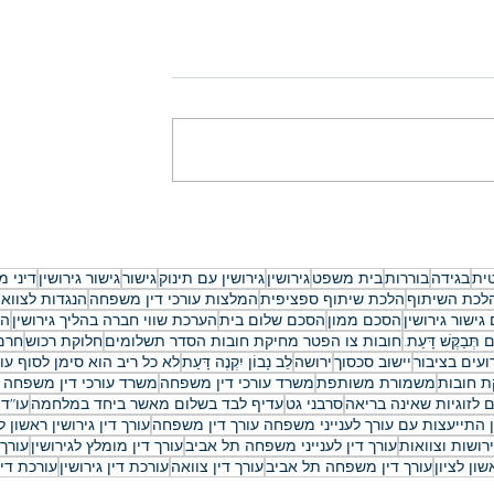
ר נישואין:
הסכם ממון ידועים בציבור:
טי המלא
המדריך המקיף להגנה על הרכו
והעתיד ב-2026
ית
בגידה
בוררות
בית משפט
גירושין
גירושין עם תינוק
גישור
גישור גירושין
דיני 
לכת השיתוף
הלכת שיתוף ספציפית
המלצות עורכי דין משפחה
הנגדות לצווא
גישור גירושין
הסכם ממון
הסכם שלום בית
הערכת שווי חברה בהליך גירושין
הת
ם תְּבַקֶּשׁ דָּעַת.
חובות צו הפטר מחיקת חובות הסדר תשלומים
חלוקת רכוש
חרם 
ועים בציבור
יישוב סכסוך
ירושה
לֵב נָבוֹן יִקְנֶה דָּעַת
לא כל ריב הוא סימן לסוף עו
ת חובות
משמורת משותפת
משרד עורכי דין משפחה
משרד עורכי דין משפחה 
 לזוגיות שאינה בריאה
סרבני גט
עדיף לבד בשלום מאשר ביחד במלחמה
עו"ד 
ין התייעצות עם עורך לענייני משפחה עורך דין משפחה
עורך דין גירושין ראשון לצ
ירושות וצוואות
עורך דין לענייני משפחה תל אביב
עורך דין מומלץ לגירושין
עורך 
ון לציון
עורך דין משפחה תל אביב
עורך דין צוואה
עורכת דין גירושין
עורכת די