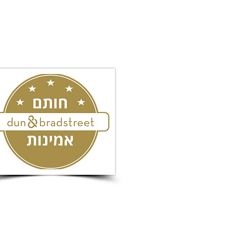
המשרד שם דגש על אסטרטגיה חכמה, ה
הדרך.
חותם אמינות ה- PREMIUM של D&B Israel
כל הזכויות שמורות לעו"ד מורן גוהר