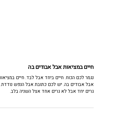
חיים במציאות אבל אבודים בה
נגמר לכם הכוח. חיים ביחד אבל לבד. חיים במציאות
אבל אבודים בה. יש לכם כתובת אבל הנפש נודדת.
גרים יחד אבל לא גרים אחד אצל השניה בלב.
חושבים שזה נגמר, ולא יודעים לאן. מוזמנים לתאם
פגישת ייעוץ עם עו"ד מורן גוהר אשר כיהנה
כמשפטנית בבית המשפט לענייני משפחה בכדי לקב
את מלוא המידע למהן הזכויות, החובות, הסיכויים