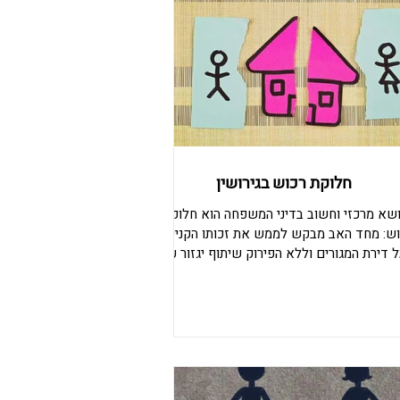
השריון שלכם מחלוקת הרכוש עם בן הזוג.
אלות ובירורים נוספים צרו עמנו קשר משרד
עורכי דין גוהר 03-6297666 0534250575
חלוקת רכוש בגירושין
ושא מרכזי וחשוב בדיני המשפחה הוא חלוקת
ש: מחד האב מבקש לממש את זכותו הקניינית
ל דירת המגורים וללא הפירוק שיתוף יגזור על
מו שכירת דירה בתנאים פחות טובים או חזרה
בית הוריו, מאידך דירת המגורים עבור הילדים
חשובה לא פחות. ההכרעה על איזה מהזכויות
וברת דורשת מקצועיות גבוהה בייצוג המשפטי.
טו שלנו הוא: משפחה לא בוחרים, עו"ד טוב כן.
צרו קשר עם משרדנו לטל 036297666 Gohar-
law.com