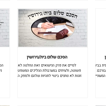
 לאפשר לילדיו 2 בתים, אחד של
שני
האמיתית של הליך
בא
 אומרים
להם לוותר
ש
הסכם שלום בית/גירושין
ית בבית
לסיים את פרק הנישואים זאת החלטה לא
הס
ורכם: מדי
פשוטה, ולעיתים במערבולת ההליכים המשפטיים
ני
המעוניינים
זוגות לא נותנים ביטוי לתהיות שלהם ולספק הקטן
מה שיותר
האם זה הצעד הנכון- להתגרש או לא? ברור
חש
 לפני שאתם
שהחיים, העבודה, השגרה ועוד רבים גורמים לזוג
לי
תדעו מהן
לאבד אחד את השניה, אבל האם הם שלמים
לח
ו"ד מתמחה
בהליך הגירושין- זאת השאלה?! לדעתי אם יש
ש
 מלקוחות
ספק לגירושין, חייב לברר אותו! וכאן נכנס לתמונה
גרת