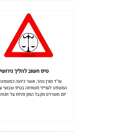
ולילדיו, במקום
אבא ואחד של אימא התוצאה 
הגירושין נלמדת במרוצת השנים, כך
לקוחותיי, אותם לקוחות שלא אפשרתי 
על ביתם "
טיפ חשוב להליך גירושין
עו"ד מורן גוהר, אשר כיהנה כמשפטנ
המשפט לענייני משפחה בטיפ שבועי עב
יום משרדנו מקבל המון פניות על זוגות 
לפרק את החבילה, ובדרישה נחרצת לכ
מהר! לעיתים, .אפילו מהר מדי אז רגע
מתחילים את הליך הגירושין- חשוב ש
הזכויות והחובות שלכם. חשוב לבחור ע
בדיני משפחה, ועדיף עו"ד עם המלצות