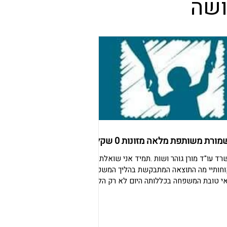
ושה
ורת משותפת מלאה מזונות 0 שקלים
רד עו"ד מורן גוהר ושות .תמיד אני שואלת את
חותיי מה התוצאה המתבקשת בהליך המשפטי,
י טובת המשפחה בכללותה היום לא רק הלקוח
ו זכה, אלא גם ילדיו, אשר חלקם בגדר חזקת
גיל הרך. משפחה שלמה זכתה לפרידה בזמני
ות שווים בין ההורים .אבא נפלא אשר טובת
ילדיו לנגד עיניו זכה בילדיו אב שנלחם מזה כ 7