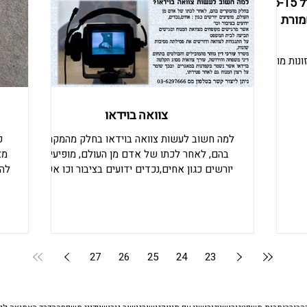
חוק המזונות החדש לילדים מגיל 6-15,
מורת
חוק המזונות החדש 2017 עורך דין מזונות מורן
צוואה בוידאו
למה חשוב לעשות צוואה בוידאו בחלק מהמקרים
פ
בהם, לאחר לכתו של אדם מן העולם, מופיעים
מא
יורשים כגון אחים,נכדים ידועים בציבור וכו אשר
להק
מרגישים מקופחים מצוואת המנוח ומגישים תביעה
לבית המשפט על התנגדות לצוואה ודורשים את
מש
פסילתה מסיבות שונות משרד עורכי דין גוהר
מ
מהמובילים והבולטים בתחום דיני משפחה
והירושה, עורך צוואות מסוג הקלטה בוידאו אשר
בתב
27
26
25
24
23
נשמר בקפדנות במאגרים ובכך שומר על רצון
המנוח גם לאחר פטירתו 036297666 ניתן ליצור
ש
קשר בטלפון מס 03-6297666 gohar-law.com
ו