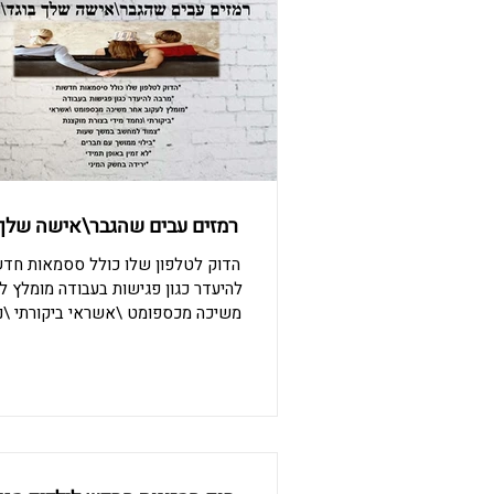
שעברו את הליך הגירושין. , צרו עמנו
297666
הידע והאזינו לתכנית הרדיו שלנו ברדיו
91 FM
רמזים עבים שהגבר\אישה שלך 
הדוק לטלפון שלו כולל ססמאות חד
להיעדר כגון פגישות בעבודה מומלץ ל
משיכה מכספומט \אשראי ביקורתי \נ
בצורה מוקצנת צמוד למחשב במשך שע
בחשק המיני