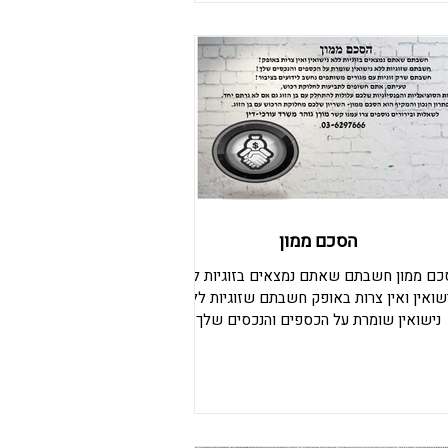
ם על משמורת משותפת, עוד לפני ששונה הדין
שר למזונות. .היום בית משפט עשה צדק ולא
רק משפט !בייצוג נכון- האמת מנצחת !תוצאה : 0
קלים מזונות !משמורת ילדים משותפת !זמני
שהות שווים #משמ
הסכם ממון
כם ממון חשבתם שאתם נמצאים בזוגיות ללא
שואין ואין צרות באופק חשבתם שזוגיות ללא
נישואין שומרת על הכספים והנכסים שלך
בתם שרק זוגיות עם מגורים משותפים נחשב
דועים בציבור טעיתם. אתם חשופים לתביעות
לוקת רכוש, הזכויות הסוציאליות והפנסיוניות
לכם עלולות להתחלק עם בן הזוג גם אם לא
ם יחד. הפתרון הנכון והמקיף הוא הסכם ממון-