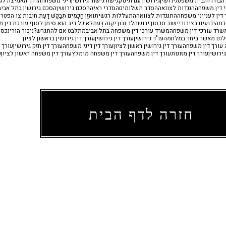
ה
בוררות
בית משפט
גירושין
גירושין עם תינוק
גישור
גישור גירושין
דיני משפחה
הדרך האמיצה לגי
 דין משפחה
הנגדות לצוואה
הסדר תשלומים
הסדרי ראיה
הסכם גירושין
הסכם גירושין בתל אביב
דין לענייני משפחה
התנגדות לצוואה
התעללות רגשית
וְאֹזֶן חֲכָמִים תְּבַקֶּשׁ דָּעַת.
חובות צו הפטר
כמה
ידועים בציבור
יישוב סכסוך
ירושה
לֵב נָבוֹן יִקְנֶה דָּעַת
לא כל ריב הוא סימן לסוף עורכת דין 
שרד עורכי דין משפחה
משרד עורכי דין משפחה בתל אביב
מתלבט אם להתגרש?
ניכור הורי
נכסי
לום מאשר ביחד במלחמה
עו"ד גירושין
עורך דין גירושין
עורך דין גירושין בראשון לציון
ה עורך דין משפחה
עורך דין גירושין ראשון לציון
עורך דין דיני משפחה
עורך דין חזק גירושין
עורך ד
ירושין
עורך דין מזונות
עורך דין משפחה
עורך דין משפחה מומלץ
עורך דין משפחה ראשון לציון
ע
חזרה לדף הבית
כתובתינו
משרד עורכי דין לענייני משפחה: