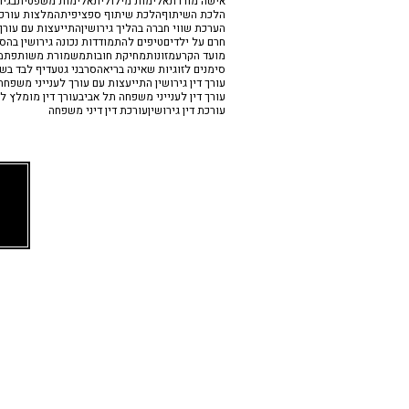
אישה מורדת
אלימות מילולית
אלימות משפטית
בגיד
הלכת השיתוף
הלכת שיתוף ספציפית
המלצות עורכי
הערכת שווי חברה בהליך גירושין
התייעצות עם עורך 
חרם על ילדים
טיפים להתמודדות נכונה גירושין בהס
מועד הקרע
מזונות
מחיקת חובות
משמורת משותפת
מ
סימנים לזוגיות שאינה בריאה
סרבני גט
עדיף לבד בש
עורך דין גירושין התייעצות עם עורך לענייני משפח
עורך דין לענייני משפחה תל אביב
עורך דין מומלץ לג
עורכת דין גירושין
עורכת דין דיני משפחה
יצירת קשר