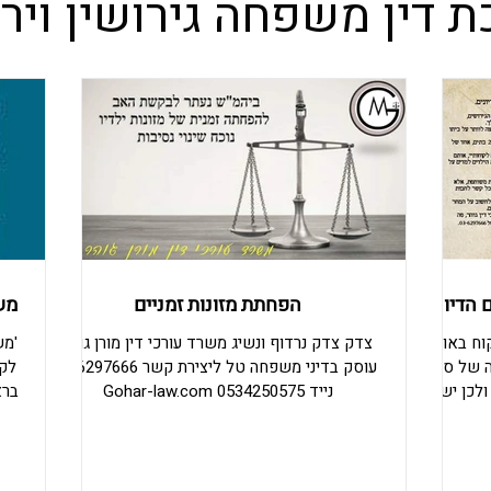
ת דין משפחה גירושין ויר
 הדיונים
הפחתת מזונות זמניים
משמ
קוח באולם
צדק צדק נרדוף ונשיג משרד עורכי דין מורן גוהר
'מש
ה של סוף
עוסק בדיני משפחה טל ליצירת קשר 036297666
לקו
ולכן ישנה
נייד 0534250575 Gohar-law.com
ברא
תך במהלך
שלנ
יד צודק,
ה
ביתו לטובת
שה
 גג לעצמו