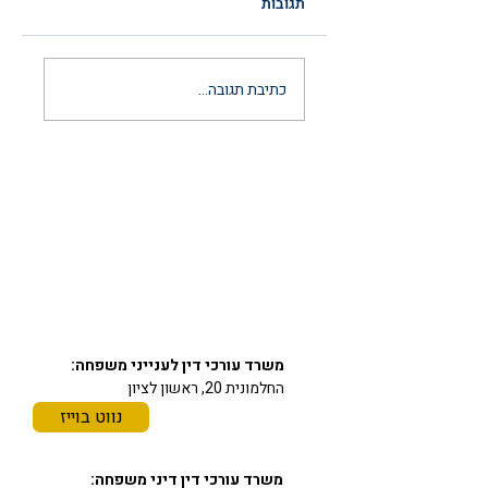
תגובות
הסכם ממון לאחר
כתיבת תגובה...
נישואין: המדריך
המשפטי המלא
והמעודכן ל-2026
יצירת קשר
03-6297666
כתובתינו
משרד עורכי דין לענייני משפחה:
החלמונית 20, ראשון לציון
נווט בוייז
משרד עורכי דין דיני משפחה: