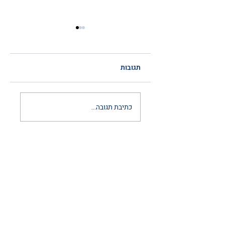
תגובות
הסכם ממון לאחר
כתיבת תגובה...
נישואין: המדריך
המשפטי המלא
והמעודכן ל-2026
יצירת קשר
03-6297666
כתובתינו