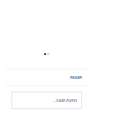
תגובות
הסכם ממון לאחר
כתיבת תגובה...
נישואין: המדריך
המשפטי המלא
והמעודכן ל-2026