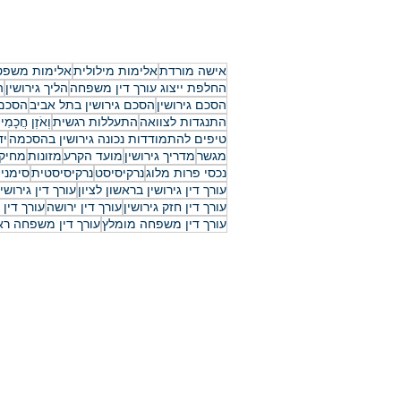
חתם על הסכם גירושין,והתחרט
עורכת דין לענייני משפחה
אישה מורדת
אלימות מילולית
אלימות משפט
החלפת ייצוג עורך דין משפחה
הליך גירושין
ה
הסכם גירושין
הסכם גירושין בתל אביב
הסכם 
התנגדות לצוואה
התעללות רגשית
וְאֹזֶן חֲכָמִי
טיפים להתמודדות נכונה גירושין בהסכמה
יד
מגשר
מדריך גירושין
מועד הקרע
מזונות
מחיק
נכסי פרות מלוג
נרקיסיסט
נרקיסיסטית
סימנים
עורך דין גירושין בראשון לציון
עורך דין גירוש
עורך דין חזק גירושין
עורך דין ירושה
עורך דין 
עורך דין משפחה מומלץ
עורך דין משפחה ראש
יצירת קשר
03-6297666