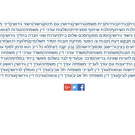
ית
בגידה
בוררות
בית משפט
גירושין
גירושין עם תינוק
גישור
גישור גירושין
דיני 
לכת השיתוף
הלכת שיתוף ספציפית
המלצות עורכי דין משפחה
הנגדות לצווא
גישור גירושין
הסכם ממון
הסכם שלום בית
הערכת שווי חברה בהליך גירושין
הת
ם תְּבַקֶּשׁ דָּעַת.
חובות צו הפטר מחיקת חובות הסדר תשלומים
חלוקת רכוש
חרם 
ועים בציבור
יישוב סכסוך
ירושה
לֵב נָבוֹן יִקְנֶה דָּעַת
לא כל ריב הוא סימן לסוף עו
ת חובות
משמורת משותפת
משרד עורכי דין משפחה
משרד עורכי דין משפחה 
 לזוגיות שאינה בריאה
סרבני גט
עדיף לבד בשלום מאשר ביחד במלחמה
עו"ד 
ין התייעצות עם עורך לענייני משפחה עורך דין משפחה
עורך דין גירושין ראשון לצ
ירושות וצוואות
עורך דין לענייני משפחה תל אביב
עורך דין מומלץ לגירושין
עורך 
ון לציון
עורך דין משפחה תל אביב
עורך דין צוואה
עורכת דין גירושין
עורכת די
כתובתינו
משרד עורכי דין לענייני משפחה: