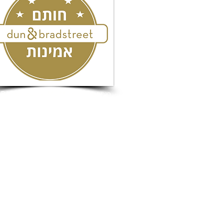
חותם אמינות ה- PREMIUM של D&B Israel
כל הזכויות שמורות לעו"ד מורן גוהר