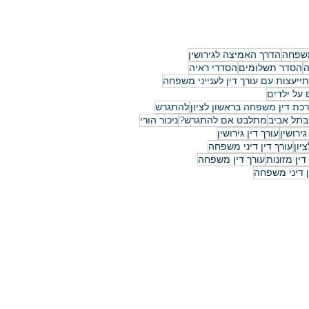
משפחה
הדרך האמיצה לגירושין
ה
הסדר תשלומים
הסדרי ראיה
ייעצות עם עורך דין לענייני משפחה
על ילדים
רכת דין משפחה בראשון לציון
להתגרש
בתל אביב
מתלבט אם להתגרש?
ניכור הורי
גירושין
עורך דין גירושין
יון
עורך דין דיני משפחה
דין מזונות
עורך דין משפחה
ן דיני משפחה
 החלמונית 20, ראשון לציון